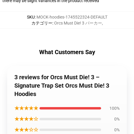
there may be slight variances in the product received
SKU
:
MOCK-hoodies-1745522324-DEFAULT
カテゴリー
:
Orcs Must Die! 3 パーカー
,
What Customers Say
3 reviews for Orcs Must Die! 3 –
Signature Trap Set Orcs Must Die! 3
Hoodies
★★★★★
100%
★★★★☆
0%
★★★☆☆
0%