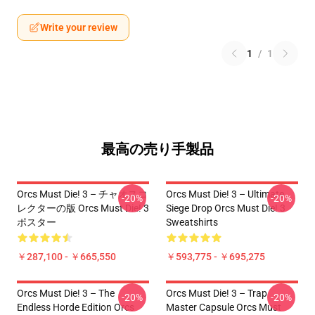
Write your review
1
/
1
最高の売り手製品
Orcs Must Die! 3 – チャオスコ
Orcs Must Die! 3 – Ultimate
-20%
-20%
レクターの版 Orcs Must Die! 3
Siege Drop Orcs Must Die! 3
ポスター
Sweatshirts
￥287,100 - ￥665,550
￥593,775 - ￥695,275
Orcs Must Die! 3 – The
Orcs Must Die! 3 – Trap
-20%
-20%
Endless Horde Edition Orcs
Master Capsule Orcs Must