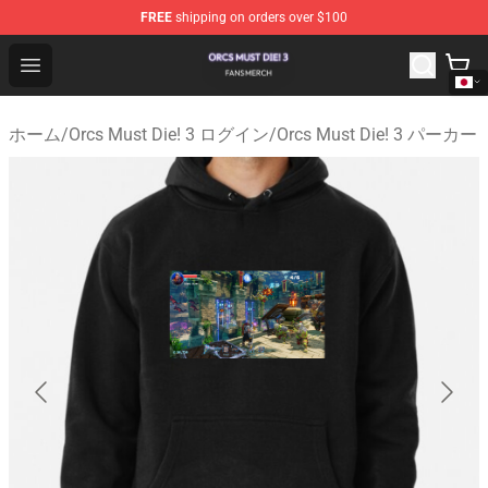
FREE
shipping on orders over $100
Orcs Must Die! 3 Shop - Official Orcs Must Die! 3 Mercha
Open menu
ホーム
/
Orcs Must Die! 3 ログイン
/
Orcs Must Die! 3 パーカー