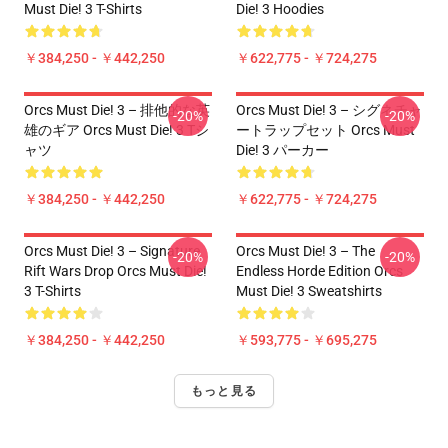
Must Die! 3 T-Shirts
Die! 3 Hoodies
￥384,250 - ￥442,250
￥622,775 - ￥724,275
Orcs Must Die! 3 – 排他的な英
Orcs Must Die! 3 – シグネチャ
-20%
-20%
雄のギア Orcs Must Die! 3 Tシ
ートラップセット Orcs Must
ャツ
Die! 3 パーカー
￥384,250 - ￥442,250
￥622,775 - ￥724,275
Orcs Must Die! 3 – Signature
Orcs Must Die! 3 – The
-20%
-20%
Rift Wars Drop Orcs Must Die!
Endless Horde Edition Orcs
3 T-Shirts
Must Die! 3 Sweatshirts
￥384,250 - ￥442,250
￥593,775 - ￥695,275
もっと見る