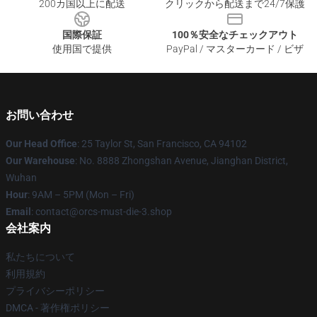
200カ国以上に配送
クリックから配送まで24/7保護
国際保証
100％安全なチェックアウト
使用国で提供
PayPal / マスターカード / ビザ
お問い合わせ
Our Head Office
: 25 Taylor St, San Francisco, CA 94102
Our Warehouse
: No. 8888 Zhongshan Avenue, Jianghan District,
Wuhan
Hour
: 9AM – 5PM (Mon – Fri)
Email
: contact@orcs-must-die-3.shop
会社案内
私たちについて
利用規約
プライバシーポリシー
DMCA - 著作権ポリシー