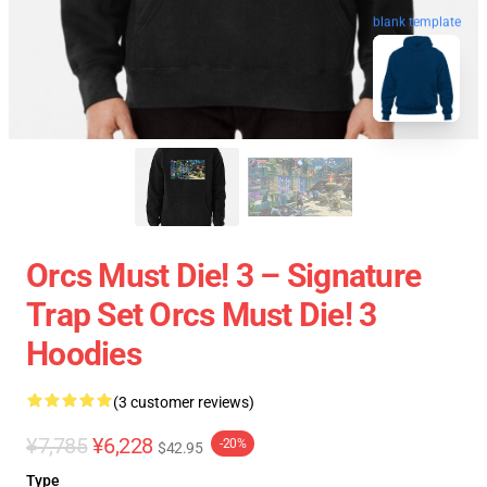
blank template
Orcs Must Die! 3 – Signature
Trap Set Orcs Must Die! 3
Hoodies
(3 customer reviews)
¥7,785
¥6,228
-20%
$42.95
Type