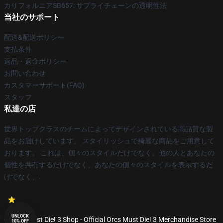
カリフォルニアSB657: サプライチェーンの透明性法
当社のサポート
配送&配送ポリシー
支払条件
返品・返金ポリシー
お問い合わせ
カスタマーサポート(FAQ)
スタッフ
私達の店
世界トップクラスのチームによってデザインされている高品質な製
品をお届けしています。 スタイリッシュで綺麗な商品をご用意して
おります。 これは、個々のスタイルだけでなく、他の人とあなたの
個性を共有するだけでなく、あなたの個々のスタイルを表示するだ
けでなく、.
UNLOCK
© Orcs Must Die! 3 Shop - Official Orcs Must Die! 3 Merchandise Store
10% OFF