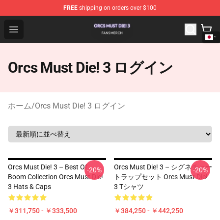
FREE
shipping on orders over $100
Orcs Must Die! 3 Shop - Official Orcs Must Die! 3 Mercha
Open menu
Orcs Must Die! 3 ログイン
ホーム
/
Orcs Must Die! 3 ログイン
Orcs Must Die! 3 – Best Of
Orcs Must Die! 3 – シグネチャー
-20%
-20%
Boom Collection Orcs Must Die!
トラップセット Orcs Must Die!
3 Hats & Caps
3 Tシャツ
￥311,750 - ￥333,500
￥384,250 - ￥442,250