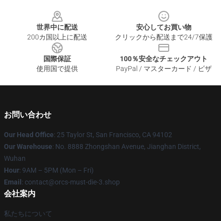
Footer
世界中に配送
安心してお買い物
200カ国以上に配送
クリックから配送まで24/7保護
国際保証
100％安全なチェックアウト
使用国で提供
PayPal / マスターカード / ビザ
お問い合わせ
Our Head Office
: 25 Taylor St, San Francisco, CA 94102
Our Warehouse
: No. 8888 Zhongshan Avenue, Jianghan District,
Wuhan
Hour
: 9AM – 5PM (Mon – Fri)
Email
: contact@orcs-must-die-3.shop
会社案内
私たちについて