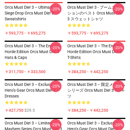
Orcs Must Die! 3 – Ultimate
Orcs Must Die! 3 - ブームコレク
-20%
-20%
Siege Drop Orcs Must Die! 3
ションのベスト Orcs Must Die!
Sweatshirts
3 スウェットシャツ
￥593,775 - ￥695,275
￥593,775 - ￥695,275
Orcs Must Die! 3 – The Endless
Orcs Must Die! 3 – The Endless
-20%
-20%
Horde Edition Orcs Must Die! 3
Horde Edition Orcs Must Die! 3
Hats & Caps
T-Shirts
￥311,750 - ￥333,500
￥384,250 - ￥442,250
Orcs Must Die! 3 – Exclusive
Orcs Must Die! 3 – 限定メイヘム
-20%
-20%
Hero’s Gear Orcs Must Die! 3
シリーズ Orcs Must Die! 3 Tシャ
Dresses
ツ
￥427,750
$29.5
￥384,250 - ￥442,250
Orcs Must Die! 3 – Limited
Orcs Must Die! 3 – Exclusive
-20%
-20%
Mayhem Series Orcs Must Die! 3
Hero’s Gear Orcs Must Die! 3