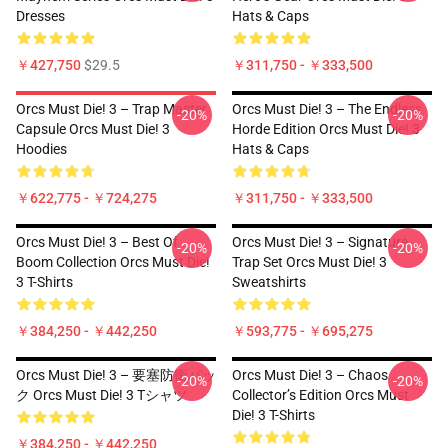
Dresses
Hats & Caps
￥427,750
$29.5
￥311,750 - ￥333,500
Orcs Must Die! 3 – Trap Master
Orcs Must Die! 3 – The Endless
-20%
-20%
Capsule Orcs Must Die! 3
Horde Edition Orcs Must Die! 3
Hoodies
Hats & Caps
￥622,775 - ￥724,275
￥311,750 - ￥333,500
Orcs Must Die! 3 – Best Of
Orcs Must Die! 3 – Signature
-20%
-20%
Boom Collection Orcs Must Die!
Trap Set Orcs Must Die! 3
3 T-Shirts
Sweatshirts
￥384,250 - ￥442,250
￥593,775 - ￥695,275
Orcs Must Die! 3 – 要塞防衛パッ
Orcs Must Die! 3 – Chaos
-20%
-20%
ク Orcs Must Die! 3 Tシャツ
Collector’s Edition Orcs Must
Die! 3 T-Shirts
￥384,250 - ￥442,250