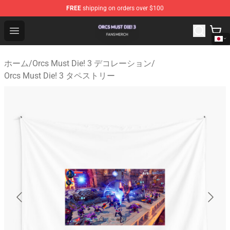
FREE
shipping on orders over $100
Orcs Must Die! 3 Shop - Official Orcs Must Die! 3 Mercha
Open menu
ホーム
/
Orcs Must Die! 3 デコレーション
/
Orcs Must Die! 3 タペストリー