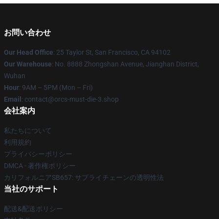
お問い合わせ
Our Head Office
: 25 Taylor St, San Francisco, CA 94102
Our Warehouse
: No. 8888 Zhongshan Avenue, Jianghan District,
Wuhan
Hour
: 9AM – 5PM (Mon – Fri)
Email
: contact@orcs-must-die-3.shop
会社案内
私たちについて
利用規約
プライバシーポリシー
DMCA - 著作権ポリシー
カリフォルニアSB657: サプライチェーンの透明性法
当社のサポート
配送&配送ポリシー