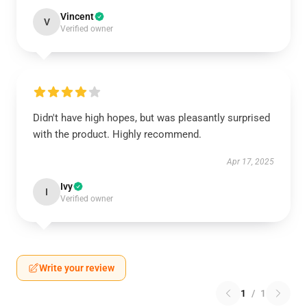
Vincent
V
Verified owner
Didn't have high hopes, but was pleasantly surprised
with the product. Highly recommend.
Apr 17, 2025
Ivy
I
Verified owner
Write your review
1
/
1