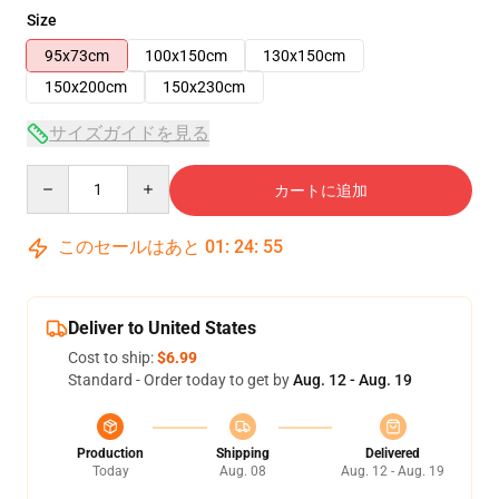
Size
95x73cm
100x150cm
130x150cm
150x200cm
150x230cm
サイズガイドを見る
Quantity
カートに追加
このセールはあと
01
:
24
:
54
Deliver to United States
Cost to ship:
$6.99
Standard - Order today to get by
Aug. 12 - Aug. 19
Production
Shipping
Delivered
Today
Aug. 08
Aug. 12 - Aug. 19