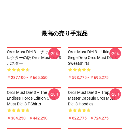
最高の売り手製品
Orcs Must Die! 3 – チャオスコ
Orcs Must Die! 3 – Ultimate
-20%
-20%
レクターの版 Orcs Must Die! 3
Siege Drop Orcs Must Die! 3
ポスター
Sweatshirts
￥287,100 - ￥665,550
￥593,775 - ￥695,275
Orcs Must Die! 3 – The
Orcs Must Die! 3 – Trap
-20%
-20%
Endless Horde Edition Orcs
Master Capsule Orcs Must
Must Die! 3 T-Shirts
Die! 3 Hoodies
￥384,250 - ￥442,250
￥622,775 - ￥724,275