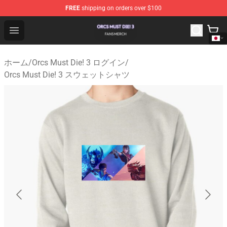
FREE
shipping on orders over $100
Orcs Must Die! 3 Shop - Official Orcs Must Die! 3 Mercha
Open menu
ホーム
/
Orcs Must Die! 3 ログイン
/
Orcs Must Die! 3 スウェットシャツ