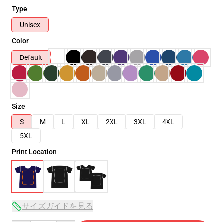
Type
Unisex
Color
Default
Size
S
M
L
XL
2XL
3XL
4XL
5XL
Print Location
サイズガイドを見る