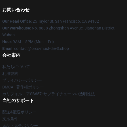
お問い合わせ
Our Head Office
: 25 Taylor St, San Francisco, CA 94102
Our Warehouse
: No. 8888 Zhongshan Avenue, Jianghan District,
Wuhan
Hour
: 9AM – 5PM (Mon – Fri)
Email
: contact@orcs-must-die-3.shop
会社案内
私たちについて
利用規約
プライバシーポリシー
DMCA - 著作権ポリシー
カリフォルニアSB657: サプライチェーンの透明性法
当社のサポート
配送&配送ポリシー
支払条件
返品・返金ポリシー