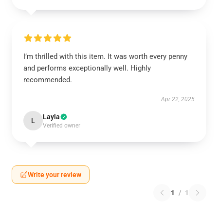
I’m thrilled with this item. It was worth every penny
and performs exceptionally well. Highly
recommended.
Apr 22, 2025
Layla
L
Verified owner
Write your review
1
/
1