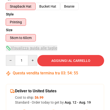
Snapback Hat
Bucket Hat
Beanie
Style
Printing
Size
56cm to 60cm
Visualizza guida alle taglie
Quantity
AGGIUNGI AL CARRELLO
Questa vendita termina tra
03
:
54
:
54
Deliver to United States
Cost to ship:
$6.99
Standard - Order today to get by
Aug. 12 - Aug. 19