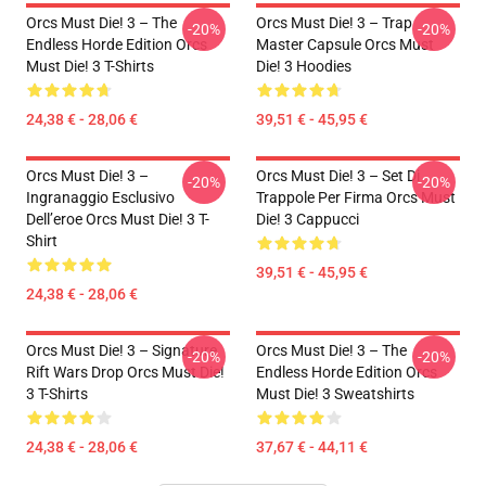
Orcs Must Die! 3 – The
Orcs Must Die! 3 – Trap
-20%
-20%
Endless Horde Edition Orcs
Master Capsule Orcs Must
Must Die! 3 T-Shirts
Die! 3 Hoodies
24,38 € - 28,06 €
39,51 € - 45,95 €
Orcs Must Die! 3 –
Orcs Must Die! 3 – Set Di
-20%
-20%
Ingranaggio Esclusivo
Trappole Per Firma Orcs Must
Dell’eroe Orcs Must Die! 3 T-
Die! 3 Cappucci
Shirt
39,51 € - 45,95 €
24,38 € - 28,06 €
Orcs Must Die! 3 – Signature
Orcs Must Die! 3 – The
-20%
-20%
Rift Wars Drop Orcs Must Die!
Endless Horde Edition Orcs
3 T-Shirts
Must Die! 3 Sweatshirts
24,38 € - 28,06 €
37,67 € - 44,11 €