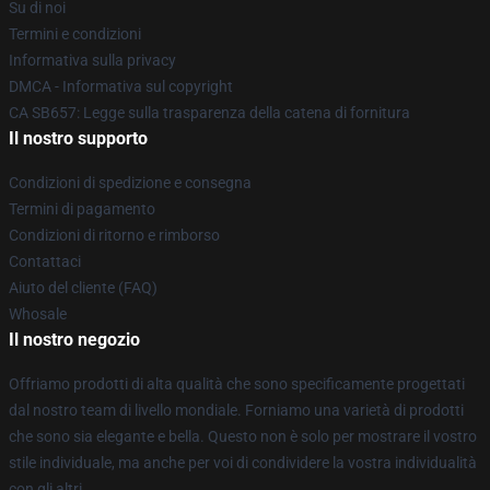
Su di noi
Termini e condizioni
Informativa sulla privacy
DMCA - Informativa sul copyright
CA SB657: Legge sulla trasparenza della catena di fornitura
Il nostro supporto
Condizioni di spedizione e consegna
Termini di pagamento
Condizioni di ritorno e rimborso
Contattaci
Aiuto del cliente (FAQ)
Whosale
Il nostro negozio
Offriamo prodotti di alta qualità che sono specificamente progettati
dal nostro team di livello mondiale. Forniamo una varietà di prodotti
che sono sia elegante e bella. Questo non è solo per mostrare il vostro
stile individuale, ma anche per voi di condividere la vostra individualità
con gli altri.