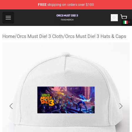
FREE
shipping on orders over $100
Orcs Must Die! 3 Shop - Official Orcs Must Die! 3 Mercha
Open menu
Home
/
Orcs Must Die! 3 Cloth
/
Orcs Must Die! 3 Hats & Caps