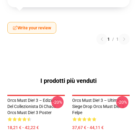
Write your review
1
/
1
I prodotti più venduti
Orcs Must Die! 3 – Edizione
Orcs Must Die! 3 – Ultimate
-20%
-20%
Del Collezionista Di Chaos
Siege Drop Orcs Must Die! 3
Orcs Must Die! 3 Poster
Felpe
18,21 € - 42,22 €
37,67 € - 44,11 €