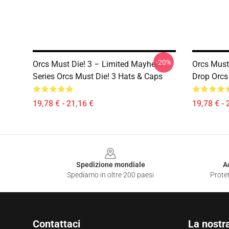
-20%
Orcs Must Die! 3 – Limited Mayhem
Orcs Must 
Series Orcs Must Die! 3 Hats & Caps
Drop Orcs
19,78 € - 21,16 €
19,78 € - 
Footer
Spedizione mondiale
A
Spediamo in oltre 200 paesi
Protet
Contattaci
La nostr