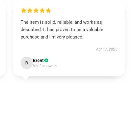
The item is solid, reliable, and works as
described. It has proven to be a valuable
purchase and I’m very pleased.
Apr 17, 2025
Brent
B
Verified owner