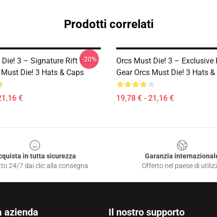
Prodotti correlati
-20%
Die! 3 – Signature Rift Wars
Orcs Must Die! 3 – Exclusive 
 Must Die! 3 Hats & Caps
Gear Orcs Must Die! 3 Hats &
21,16 €
19,78 € - 21,16 €
cquista in tutta sicurezza
Garanzia internazional
to 24/7 dai clic alla consegna
Offerto nel paese di utiliz
a azienda
Il nostro supporto