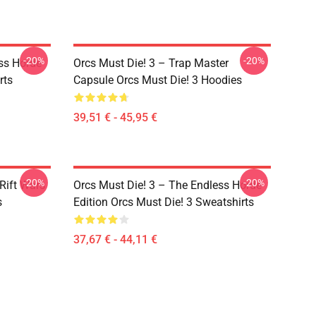
-20%
-20%
ss Horde
Orcs Must Die! 3 – Trap Master
rts
Capsule Orcs Must Die! 3 Hoodies
39,51 € - 45,95 €
-20%
-20%
Rift Wars
Orcs Must Die! 3 – The Endless Horde
s
Edition Orcs Must Die! 3 Sweatshirts
37,67 € - 44,11 €