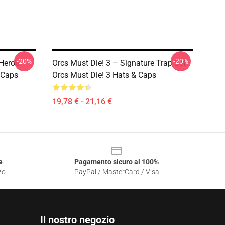
-20%
-20%
Hero’s
Orcs Must Die! 3 – Signature Trap Set
 Caps
Orcs Must Die! 3 Hats & Caps
19,78 € - 21,16 €
e
Pagamento sicuro al 100%
zo
PayPal / MasterCard / Visa
Il nostro negozio