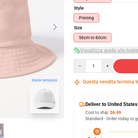
Style
Printing
Size
56cm to 60cm
Visualizza guida alle tagli
Quantity
blank template
Questa vendita termina 
Deliver to United States
Cost to ship:
$6.99
Standard - Order today to g