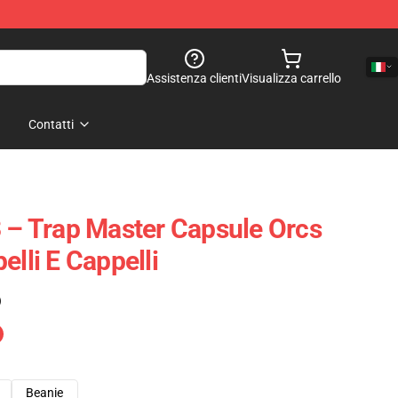
Assistenza clienti
Visualizza carrello
Contatti
3 – Trap Master Capsule Orcs
elli E Cappelli
)
Beanie