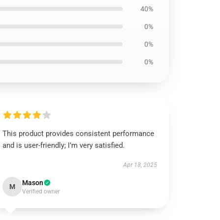
40%
0%
0%
0%
This product provides consistent performance
and is user-friendly; I’m very satisfied.
Apr 18, 2025
Mason
M
Verified owner