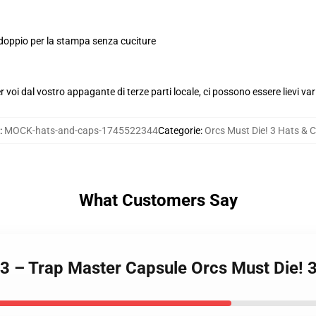
 doppio per la stampa senza cuciture
voi dal vostro appagante di terze parti locale, ci possono essere lievi var
:
MOCK-hats-and-caps-1745522344
Categorie
:
Orcs Must Die! 3 Hats & 
What Customers Say
 3 – Trap Master Capsule Orcs Must Die! 3 