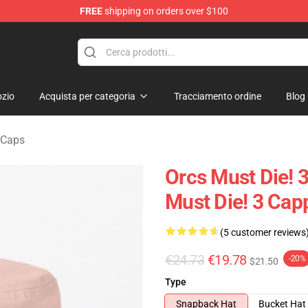
FREE
shipping on orders over $100
handise Store
zio
Acquista per categoria
Tracciamento ordine
Blog
 Caps
Orcs Must Die! 
Must Die! 3 Capp
(5 customer reviews
€24.73
€19.78
-20%
$21.50
Type
Snapback Hat
Bucket Hat