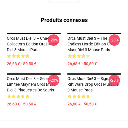
Produits connexes
Orcs Must Die! 3 – Chaos
Orcs Must Die! 3 – The
-20%
-20%
Collector’s Edition Orcs Must
Endless Horde Edition Orcs
Die! 3 Mouse Pads
Must Die! 3 Mouse Pads
26,68 € - 50,50 €
26,68 € - 50,50 €
Orcs Must Die! 3 – Série
Orcs Must Die! 3 – Signature
-20%
-20%
Limitée Mayhem Orcs Must
Rift Wars Drop Orcs Must Die!
Die! 3 Plaquettes De Souris
3 Mouse Pads
26,68 € - 50,50 €
26,68 € - 50,50 €
Footer