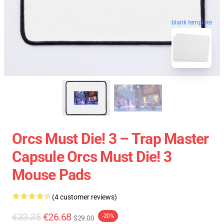
blank template
Orcs Must Die! 3 – Trap Master
Capsule Orcs Must Die! 3
Mouse Pads
(4 customer reviews)
€33.35
€26.68
-20%
$29.00