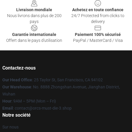
Livraison mondiale
Achetez en toute confiance
Nous livrons dans plus de 200
24/7 Protected from clicks to
pays
delivery
Garantie internationale
Paiement 100% sécurisé
Offert dans le pays d'utilisation
PayPal / MasterCard / Visa
Contactez-nous
Our Head Office
: 25 Taylor St, San Francisco, CA 94102
Our Warehouse
: No. 8888 Zhongshan Avenue, Jianghan District,
Wuhan
Hour
: 9AM – 5PM (Mon – Fri)
Email
: contact@orcs-must-die-3.shop
Notre société
Sur nous