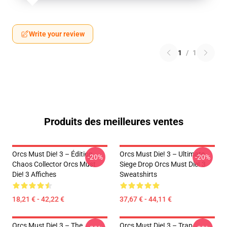
Write your review
1
/
1
Produits des meilleures ventes
Orcs Must Die! 3 – Édition
Orcs Must Die! 3 – Ultimate
-20%
-20%
Chaos Collector Orcs Must
Siege Drop Orcs Must Die! 3
Die! 3 Affiches
Sweatshirts
18,21 € - 42,22 €
37,67 € - 44,11 €
Orcs Must Die! 3 – The
Orcs Must Die! 3 – Trap