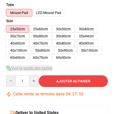
Type
Mouse Pad
LED Mouse Pad
Size
25x30cm
25x60cm
30x50cm
30x60cm
30x70cm
30x80cm
30x90cm
35x44cm
40x60cm
40x70cm
40x80cm
40x90cm
40x100cm
50x80cm
50x90cm
50x100cm
60x60cm
60x70cm
60x90cm
Voir le guide des tailles
Quantity
AJOUTER AU PANIER
Cette vente se termine dans
04
:
27
:
54
Deliver to United States