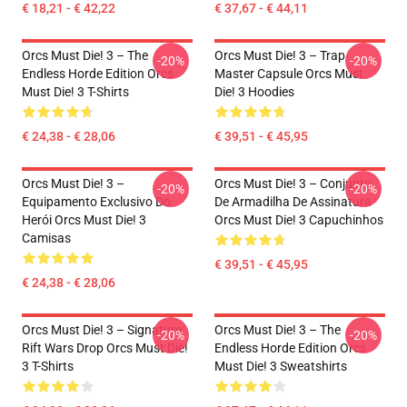
€ 18,21 - € 42,22
€ 37,67 - € 44,11
Orcs Must Die! 3 – The
Orcs Must Die! 3 – Trap
-20%
-20%
Endless Horde Edition Orcs
Master Capsule Orcs Must
Must Die! 3 T-Shirts
Die! 3 Hoodies
€ 24,38 - € 28,06
€ 39,51 - € 45,95
Orcs Must Die! 3 –
Orcs Must Die! 3 – Conjunto
-20%
-20%
Equipamento Exclusivo Do
De Armadilha De Assinatura
Herói Orcs Must Die! 3
Orcs Must Die! 3 Capuchinhos
Camisas
€ 39,51 - € 45,95
€ 24,38 - € 28,06
Orcs Must Die! 3 – Signature
Orcs Must Die! 3 – The
-20%
-20%
Rift Wars Drop Orcs Must Die!
Endless Horde Edition Orcs
3 T-Shirts
Must Die! 3 Sweatshirts