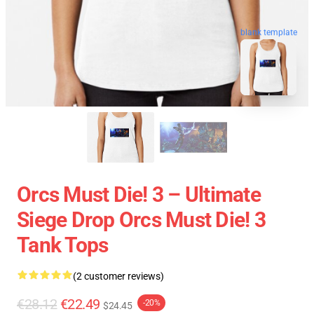
blank template
Orcs Must Die! 3 – Ultimate
Siege Drop Orcs Must Die! 3
Tank Tops
(2 customer reviews)
€28.12
€22.49
-20%
$24.45