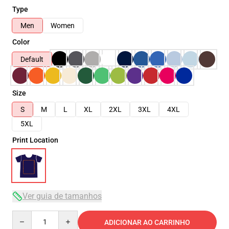
Type
Men
Women
Color
Default
Size
S
M
L
XL
2XL
3XL
4XL
5XL
Print Location
Ver guia de tamanhos
Quantity
ADICIONAR AO CARRINHO