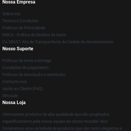
Nossa Empresa
Sobre nós
Termos e Condições
Políticas de Privacidade
DMCA - Política de Direitos de Autor
CA SB657: Ato de Transparência da Cadeia de Abastecimento
Nosso Suporte
Políticas de envio e entrega
Condições de pagamento
Políticas de devolução e reembolso
Contacte-nos
Ajuda ao Cliente (FAQ)
Whosale
Nossa Loja
Oferecemos produtos de alta qualidade que são projetados
especificamente pela nossa equipe de classe mundial. Nós
fornecemos uma variedade de produtos que são tanto elegantes e