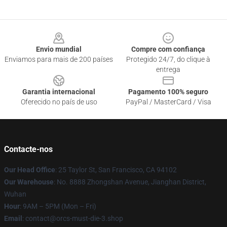
Footer
Envio mundial
Compre com confiança
Enviamos para mais de 200 países
Protegido 24/7, do clique à
entrega
Garantia internacional
Pagamento 100% seguro
Oferecido no país de uso
PayPal / MasterCard / Visa
Contacte-nos
Our Head Office
: 25 Taylor St, San Francisco, CA 94102
Our Warehouse
: No. 8888 Zhongshan Avenue, Jianghan District,
Wuhan
Hour
: 9AM – 5PM (Mon – Fri)
Email
: contact@orcs-must-die-3.shop