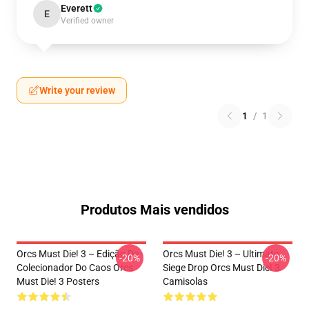
Everett
E
Verified owner
Write your review
1
/
1
Produtos Mais vendidos
Orcs Must Die! 3 – Edição De
Orcs Must Die! 3 – Ultimate
-20%
-20%
Colecionador Do Caos Orcs
Siege Drop Orcs Must Die! 3
Must Die! 3 Posters
Camisolas