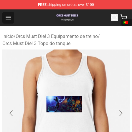
FREE
shipping on orders over $100
Orcs Must Die! 3 Shop - Official Orcs Must Die! 3 Mercha
Open menu
Início
/
Orcs Must Die! 3 Equipamento de treino
/
Orcs Must Die! 3 Topo do tanque