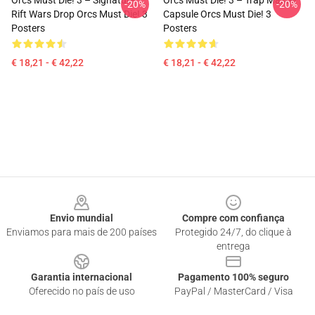
Orcs Must Die! 3 – Signature
Orcs Must Die! 3 – Trap Master
-20%
-20%
Rift Wars Drop Orcs Must Die! 3
Capsule Orcs Must Die! 3
Posters
Posters
€ 18,21 - € 42,22
€ 18,21 - € 42,22
Footer
Envio mundial
Compre com confiança
Enviamos para mais de 200 países
Protegido 24/7, do clique à
entrega
Garantia internacional
Pagamento 100% seguro
Oferecido no país de uso
PayPal / MasterCard / Visa