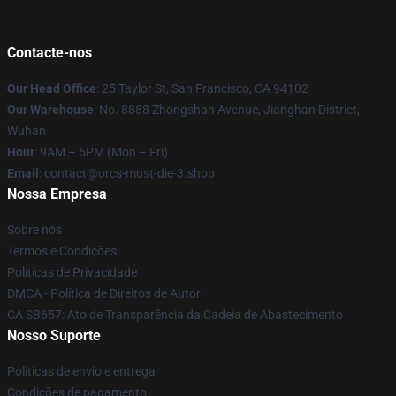
Contacte-nos
Our Head Office
: 25 Taylor St, San Francisco, CA 94102
Our Warehouse
: No. 8888 Zhongshan Avenue, Jianghan District,
Wuhan
Hour
: 9AM – 5PM (Mon – Fri)
Email
: contact@orcs-must-die-3.shop
Nossa Empresa
Sobre nós
Termos e Condições
Políticas de Privacidade
DMCA - Política de Direitos de Autor
CA SB657: Ato de Transparência da Cadeia de Abastecimento
Nosso Suporte
Políticas de envio e entrega
Condições de pagamento