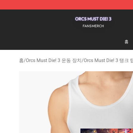
Orcs Must Die! 3 Shop - Official Orcs Must Die! 3 Merc
홈
홈
/
Orcs Must Die! 3 운동 장치
/
Orcs Must Die! 3 탱크 