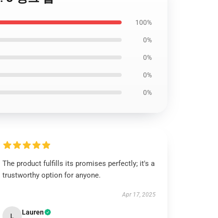
100%
0%
0%
0%
0%
The product fulfills its promises perfectly; it's a
trustworthy option for anyone.
Apr 17, 2025
Lauren
L