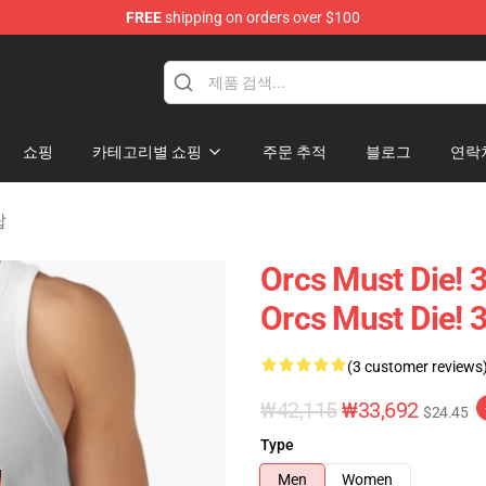
FREE
shipping on orders over $100
handise Store
쇼핑
카테고리별 쇼핑
주문 추적
블로그
연락
탑
Orcs Must Di
Orcs Must Die!
(3 customer reviews
₩42,115
₩33,692
$24.45
Type
Men
Women