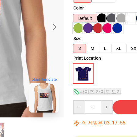
Color
Default
Size
S
M
L
XL
2X
Print Location
blank template
사이즈 가이드 보기
Quantity
이 세일은
03
:
17
:
54