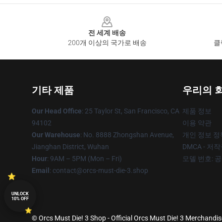
Footer
전 세계 배송
200개 이상의 국가로 배송
클
기타 제품
우리의 
Our Head Office
: 25 Taylor St, San Francisco, CA
제품 정보
94102
이용 약관
Our Warehouse
: No. 8888 Zhongshan Avenue,
개인 정보 정
Jianghan District, Wuhan
DMCA - 저
Hour
: 9AM – 5PM (Mon – Fri)
모델 번호: 
Email
: contact@orcs-must-die-3.shop
UNLOCK
10% OFF
© Orcs Must Die! 3 Shop - Official Orcs Must Die! 3 Merchandis