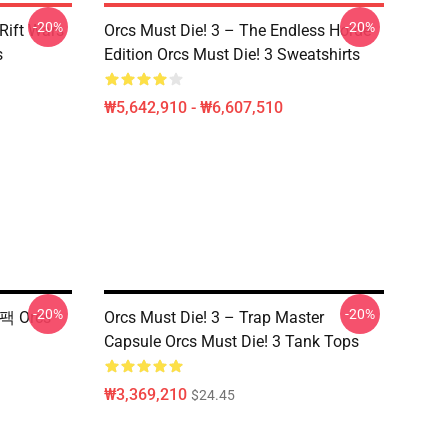
-20%
-20%
Rift Wars
Orcs Must Die! 3 – The Endless Horde
s
Edition Orcs Must Die! 3 Sweatshirts
₩5,642,910 - ₩6,607,510
-20%
-20%
 팩 Orcs
Orcs Must Die! 3 – Trap Master
Capsule Orcs Must Die! 3 Tank Tops
₩3,369,210
$24.45