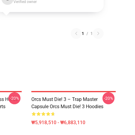
Verified owner
1
/
1
-20%
-20%
ss Horde
Orcs Must Die! 3 – Trap Master
rts
Capsule Orcs Must Die! 3 Hoodies
₩5,918,510 - ₩6,883,110