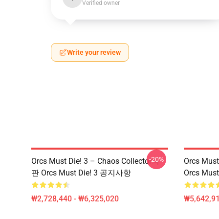
Verified owner
Write your review
-20%
Orcs Must Die! 3 – Chaos Collector의
Orcs Mu
판 Orcs Must Die! 3 공지사항
Orcs Mus
₩2,728,440 - ₩6,325,020
₩5,642,91