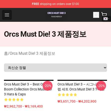
FREE
shipping on orders over $100
Orcs Must Die! 3 Shop - Official Orcs Must Die! 3 Mercha
Open menu
Orcs Must Die! 3 제품정보
홈
/
Orcs Must Die! 3 제품정보
Orcs Must Die! 3 – Best Of
Orcs Must Die! 3 – 시그니처 트
-20%
-20%
Boom Collection Orcs Must Die!
랩 세트 Orcs Must Die! 3 T-셔츠
3 Hats & Caps
₩3,651,700 - ₩4,202,900
₩2,962,700 - ₩3,169,400