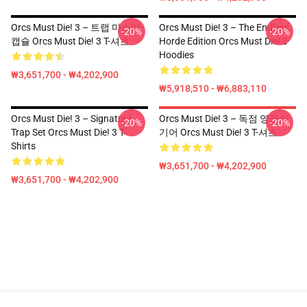
Orcs Must Die! 3 – 트랩 마스터
Orcs Must Die! 3 – The Endless
-20%
-20%
캡슐 Orcs Must Die! 3 T-셔츠
Horde Edition Orcs Must Die! 3
Hoodies
₩3,651,700 - ₩4,202,900
₩5,918,510 - ₩6,883,110
Orcs Must Die! 3 – Signature
Orcs Must Die! 3 – 독점 영웅의
-20%
-20%
Trap Set Orcs Must Die! 3 T-
기어 Orcs Must Die! 3 T-셔츠
Shirts
₩3,651,700 - ₩4,202,900
₩3,651,700 - ₩4,202,900
Footer