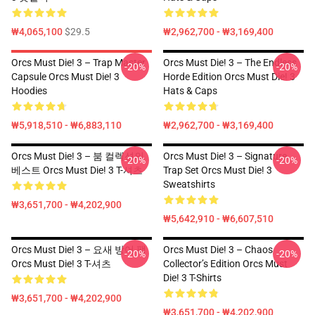
₩4,065,100
$29.5
₩2,962,700 - ₩3,169,400
Orcs Must Die! 3 – Trap Master
Orcs Must Die! 3 – The Endless
-20%
-20%
Capsule Orcs Must Die! 3
Horde Edition Orcs Must Die! 3
Hoodies
Hats & Caps
₩5,918,510 - ₩6,883,110
₩2,962,700 - ₩3,169,400
Orcs Must Die! 3 – 붐 컬렉션의
Orcs Must Die! 3 – Signature
-20%
-20%
베스트 Orcs Must Die! 3 T-셔츠
Trap Set Orcs Must Die! 3
Sweatshirts
₩3,651,700 - ₩4,202,900
₩5,642,910 - ₩6,607,510
Orcs Must Die! 3 – 요새 방어 팩
Orcs Must Die! 3 – Chaos
-20%
-20%
Orcs Must Die! 3 T-셔츠
Collector’s Edition Orcs Must
Die! 3 T-Shirts
₩3,651,700 - ₩4,202,900
₩3,651,700 - ₩4,202,900