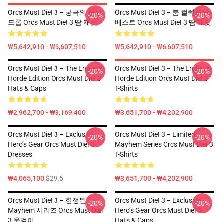
Orcs Must Die! 3 – 궁극의 공상
Orcs Must Die! 3 – 붐 컬렉션의
-20%
-20%
드롭 Orcs Must Die! 3 땀 재킷
베스트 Orcs Must Die! 3 땀 재킷
₩5,642,910 - ₩6,607,510
₩5,642,910 - ₩6,607,510
Orcs Must Die! 3 – The Endless
Orcs Must Die! 3 – The Endless
-20%
-20%
Horde Edition Orcs Must Die! 3
Horde Edition Orcs Must Die! 3
Hats & Caps
T-Shirts
₩2,962,700 - ₩3,169,400
₩3,651,700 - ₩4,202,900
Orcs Must Die! 3 – Exclusive
Orcs Must Die! 3 – Limited
-20%
-20%
Hero’s Gear Orcs Must Die! 3
Mayhem Series Orcs Must Die! 3
Dresses
T-Shirts
₩4,065,100
$29.5
₩3,651,700 - ₩4,202,900
Orcs Must Die! 3 – 한정된
Orcs Must Die! 3 – Exclusive
-20%
-20%
Mayhem 시리즈 Orcs Must Die!
Hero’s Gear Orcs Must Die! 3
3 옷걸이
Hats & Caps