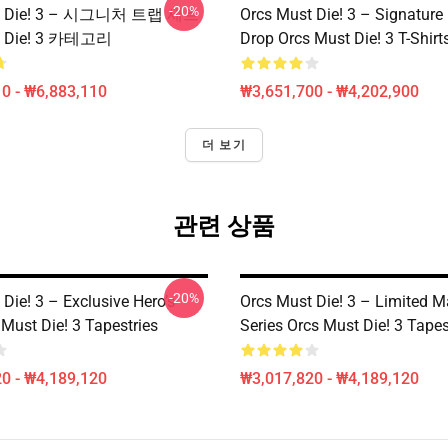
-20%
st Die! 3 – 시그니처 트랩 세트
Orcs Must Die! 3 – Signature 
t Die! 3 카테고리
Drop Orcs Must Die! 3 T-Shirt
0 - ₩6,883,110
₩3,651,700 - ₩4,202,900
더 보기
관련 상품
-20%
Die! 3 – Exclusive Hero’s
Orcs Must Die! 3 – Limited 
Must Die! 3 Tapestries
Series Orcs Must Die! 3 Tapes
0 - ₩4,189,120
₩3,017,820 - ₩4,189,120