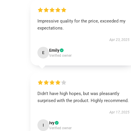
Impressive quality for the price, exceeded my
expectations.
Apr 23, 2025
Emily
E
Verified owner
Didn't have high hopes, but was pleasantly
surprised with the product. Highly recommend.
Apr 17, 2025
Ivy
I
Verified owner