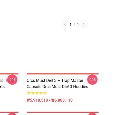
1
/
1
-20%
-20%
ss Horde
Orcs Must Die! 3 – Trap Master
rts
Capsule Orcs Must Die! 3 Hoodies
₩5,918,510 - ₩6,883,110