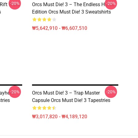
-20%
-20%
Rift Wars
Orcs Must Die! 3 – The Endless Horde
s
Edition Orcs Must Die! 3 Sweatshirts
₩5,642,910 - ₩6,607,510
-20%
-20%
Mayhem
Orcs Must Die! 3 – Trap Master
tries
Capsule Orcs Must Die! 3 Tapestries
₩3,017,820 - ₩4,189,120