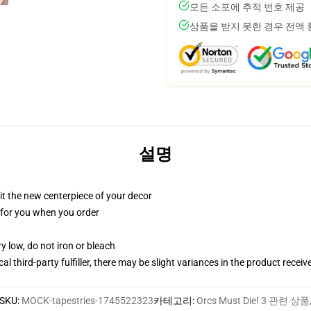
모든 소포에 추적 번호 제공
상품을 받지 못한 경우 전액
설명
ll it the new centerpiece of your decor
ed for you when you order
y low, do not iron or bleach
al third-party fulfiller, there may be slight variances in the product receiv
SKU
:
MOCK-tapestries-1745522323
카테고리
:
Orcs Must Die! 3 관련 상품