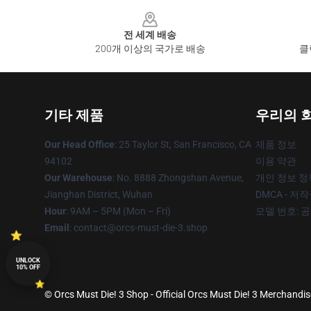
Footer
전 세계 배송
200개 이상의 국가로 배송
클
기타 제품
우리의 
Our Head Office
: 25 Taylor St, San Francisco, CA
제품 정보
94102
이용 약관
Our Warehouse
: No. 8888 Zhongshan Avenue,
개인 정보 정
Jianghan District, Wuhan
DMCA - 저
Hour
: 9AM – 5PM (Mon – Fri)
모델 번호: 
Email
: contact@orcs-must-die-3.shop
UNLOCK
10% OFF
© Orcs Must Die! 3 Shop - Official Orcs Must Die! 3 Merchandis