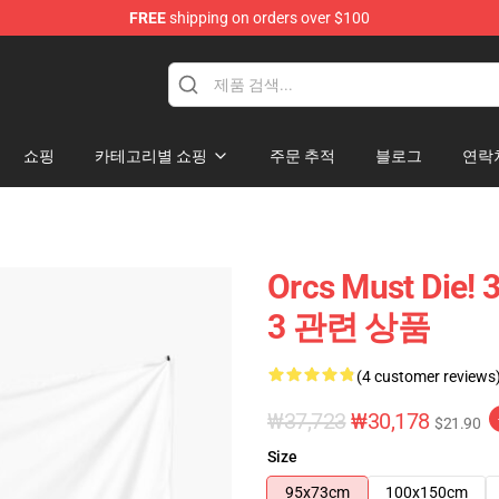
FREE
shipping on orders over $100
handise Store
쇼핑
카테고리별 쇼핑
주문 추적
블로그
연락
Orcs Must Die!
3 관련 상품
(4 customer reviews
₩37,723
₩30,178
$21.90
Size
95x73cm
100x150cm