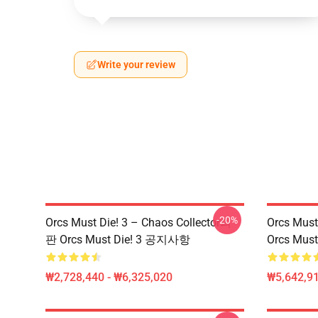
Write your review
-20%
Orcs Must Die! 3 – Chaos Collector의
Orcs Mu
판 Orcs Must Die! 3 공지사항
Orcs Mus
₩2,728,440 - ₩6,325,020
₩5,642,91