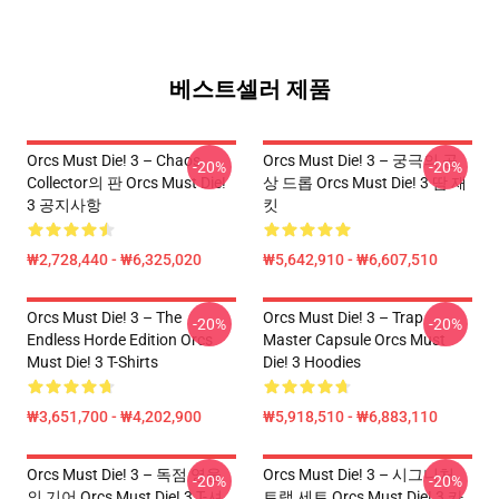
베스트셀러 제품
Orcs Must Die! 3 – Chaos
Orcs Must Die! 3 – 궁극의 공
-20%
-20%
Collector의 판 Orcs Must Die!
상 드롭 Orcs Must Die! 3 땀 재
3 공지사항
킷
₩2,728,440 - ₩6,325,020
₩5,642,910 - ₩6,607,510
Orcs Must Die! 3 – The
Orcs Must Die! 3 – Trap
-20%
-20%
Endless Horde Edition Orcs
Master Capsule Orcs Must
Must Die! 3 T-Shirts
Die! 3 Hoodies
₩3,651,700 - ₩4,202,900
₩5,918,510 - ₩6,883,110
Orcs Must Die! 3 – 독점 영웅
Orcs Must Die! 3 – 시그니처
-20%
-20%
의 기어 Orcs Must Die! 3 T-셔
트랩 세트 Orcs Must Die! 3 카