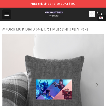
FREE
shipping on orders over $100
Orcs Must Die! 3 Shop - Official Orcs Must Die! 3 Mercha
Open menu
홈
/
Orcs Must Die! 3 (주)
/
Orcs Must Die! 3 베개 덮개