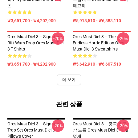
츠
테고리
₩3,651,700 - ₩4,202,900
₩5,918,510 - ₩6,883,110
Orcs Must Die! 3 – Signature
Orcs Must Die! 3 – The
-20%
-20%
Rift Wars Drop Orcs Must Die!
Endless Horde Edition Orcs
3 T-Shirts
Must Die! 3 Sweatshirts
₩3,651,700 - ₩4,202,900
₩5,642,910 - ₩6,607,510
더 보기
관련 상품
Orcs Must Die! 3 – Signature
Orcs Must Die! 3 – 궁극의 공
-20%
-20%
Trap Set Orcs Must Die! 3
상 드롭 Orcs Must Die! 3 베개
Pillows Cover
덮개