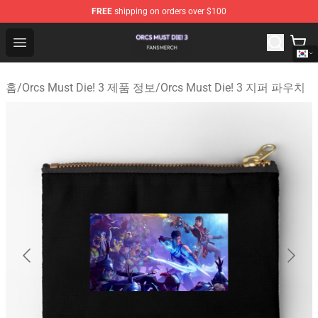
FREE
shipping on orders over $100
Orcs Must Die! 3 Shop - Official Orcs Must Die! 3 Mercha
Open menu
홈
/
Orcs Must Die! 3 제품 정보
/
Orcs Must Die! 3 지퍼 파우치