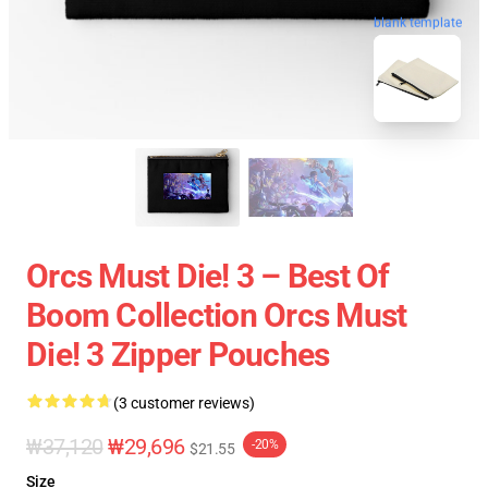
blank template
Orcs Must Die! 3 – Best Of
Boom Collection Orcs Must
Die! 3 Zipper Pouches
(3 customer reviews)
₩37,120
₩29,696
-20%
$21.55
Size