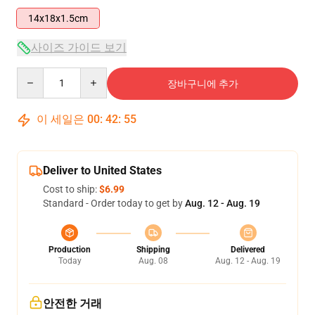
14x18x1.5cm
사이즈 가이드 보기
Quantity
장바구니에 추가
이 세일은
00
:
42
:
55
Deliver to United States
Cost to ship:
$6.99
Standard - Order today to get by
Aug. 12 - Aug. 19
Production
Shipping
Delivered
Today
Aug. 08
Aug. 12 - Aug. 19
안전한 거래