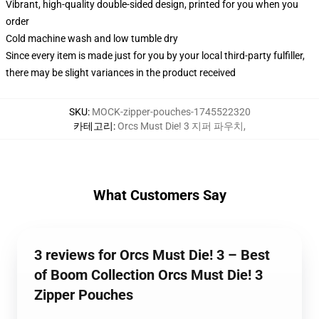
Vibrant, high-quality double-sided design, printed for you when you
order
Cold machine wash and low tumble dry
Since every item is made just for you by your local third-party fulfiller,
there may be slight variances in the product received
SKU
:
MOCK-zipper-pouches-1745522320
카테고리
:
Orcs Must Die! 3 지퍼 파우치
,
What Customers Say
3 reviews for Orcs Must Die! 3 – Best
of Boom Collection Orcs Must Die! 3
Zipper Pouches