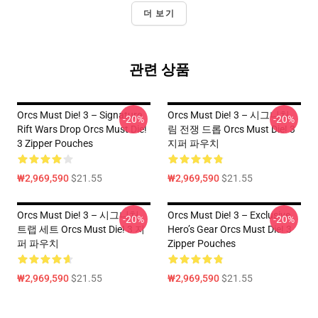
더 보기
관련 상품
Orcs Must Die! 3 – Signature
Orcs Must Die! 3 – 시그니처
-20%
-20%
Rift Wars Drop Orcs Must Die!
림 전쟁 드롭 Orcs Must Die! 3
3 Zipper Pouches
지퍼 파우치
₩2,969,590
$21.55
₩2,969,590
$21.55
Orcs Must Die! 3 – 시그니처
Orcs Must Die! 3 – Exclusive
-20%
-20%
트랩 세트 Orcs Must Die! 3 지
Hero’s Gear Orcs Must Die! 3
퍼 파우치
Zipper Pouches
₩2,969,590
$21.55
₩2,969,590
$21.55