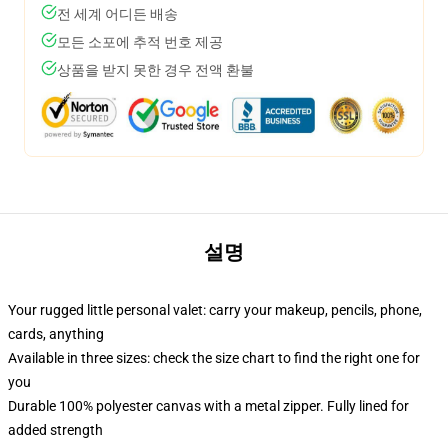
전 세계 어디든 배송
모든 소포에 추적 번호 제공
상품을 받지 못한 경우 전액 환불
설명
Your rugged little personal valet: carry your makeup, pencils, phone,
cards, anything
Available in three sizes: check the size chart to find the right one for
you
Durable 100% polyester canvas with a metal zipper. Fully lined for
added strength