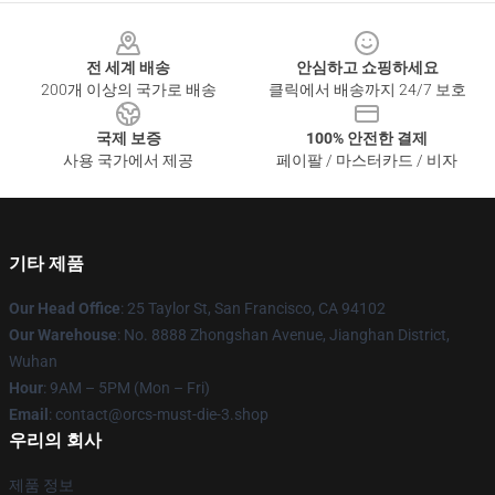
Footer
전 세계 배송
안심하고 쇼핑하세요
200개 이상의 국가로 배송
클릭에서 배송까지 24/7 보호
국제 보증
100% 안전한 결제
사용 국가에서 제공
페이팔 / 마스터카드 / 비자
기타 제품
Our Head Office
: 25 Taylor St, San Francisco, CA 94102
Our Warehouse
: No. 8888 Zhongshan Avenue, Jianghan District,
Wuhan
Hour
: 9AM – 5PM (Mon – Fri)
Email
: contact@orcs-must-die-3.shop
우리의 회사
제품 정보