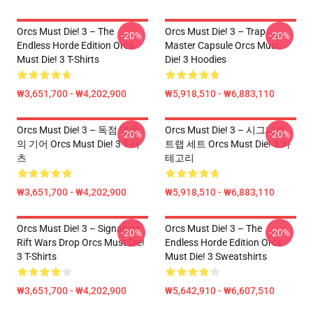
Orcs Must Die! 3 – The
Orcs Must Die! 3 – Trap
-20%
-20%
Endless Horde Edition Orcs
Master Capsule Orcs Must
Must Die! 3 T-Shirts
Die! 3 Hoodies
₩3,651,700 - ₩4,202,900
₩5,918,510 - ₩6,883,110
Orcs Must Die! 3 – 독점 영웅
Orcs Must Die! 3 – 시그니처
-20%
-20%
의 기어 Orcs Must Die! 3 T-셔
트랩 세트 Orcs Must Die! 3 카
츠
테고리
₩3,651,700 - ₩4,202,900
₩5,918,510 - ₩6,883,110
Orcs Must Die! 3 – Signature
Orcs Must Die! 3 – The
-20%
-20%
Rift Wars Drop Orcs Must Die!
Endless Horde Edition Orcs
3 T-Shirts
Must Die! 3 Sweatshirts
₩3,651,700 - ₩4,202,900
₩5,642,910 - ₩6,607,510