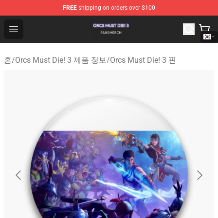
FREE
shipping on orders over $100
Orcs Must Die! 3 Shop - Official Orcs Must Die! 3 Mercha
Open menu
홈
/
Orcs Must Die! 3 제품 정보
/
Orcs Must Die! 3 핀