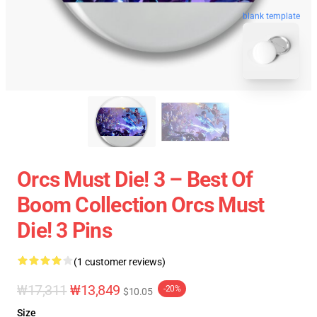
blank template
Orcs Must Die! 3 – Best Of
Boom Collection Orcs Must
Die! 3 Pins
(1 customer reviews)
₩17,311
₩13,849
-20%
$10.05
Size