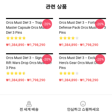
관련 상품
Orcs Must Die! 3 – Trap
Orcs Must Die! 3 – Fortress
-20%
-20%
Master Capsule Orcs Must
Defense Pack Orcs Must Die! 3
Die! 3 Pins
Pins
₩1,384,890 - ₩1,798,290
₩1,384,890 - ₩1,798,290
Orcs Must Die! 3 – Signature
Orcs Must Die! 3 – Exclusive
-20%
-20%
Rift Wars Drop Orcs Must Die!
Hero’s Gear Orcs Must Die! 3
3 Pins
Pins
₩1,384,890 - ₩1,798,290
₩1,384,890 - ₩1,798,290
Footer
전 세계 배송
안심하고 쇼핑하세요