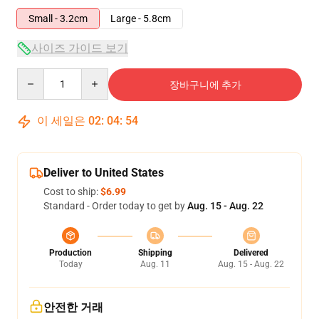
Small - 3.2cm
Large - 5.8cm
사이즈 가이드 보기
Quantity
장바구니에 추가
이 세일은
02
:
04
:
53
Deliver to United States
Cost to ship:
$6.99
Standard - Order today to get by
Aug. 15 - Aug. 22
Production
Shipping
Delivered
Today
Aug. 11
Aug. 15 - Aug. 22
안전한 거래