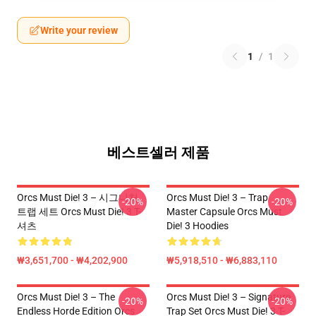
Write your review
1
/
1
베스트셀러 제품
Orcs Must Die! 3 – 시그니처
Orcs Must Die! 3 – Trap
-20%
-20%
트랩 세트 Orcs Must Die! 3 T-
Master Capsule Orcs Must
셔츠
Die! 3 Hoodies
₩3,651,700 - ₩4,202,900
₩5,918,510 - ₩6,883,110
Orcs Must Die! 3 – The
Orcs Must Die! 3 – Signature
-20%
-20%
Endless Horde Edition Orcs
Trap Set Orcs Must Die! 3 T-