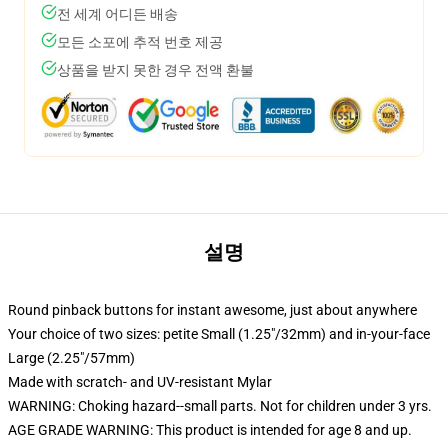
전 세계 어디든 배송
모든 소포에 추적 번호 제공
상품을 받지 못한 경우 전액 환불
설명
Round pinback buttons for instant awesome, just about anywhere
Your choice of two sizes: petite Small (1.25"/32mm) and in-your-face
Large (2.25"/57mm)
Made with scratch- and UV-resistant Mylar
WARNING: Choking hazard--small parts. Not for children under 3 yrs.
AGE GRADE WARNING: This product is intended for age 8 and up.