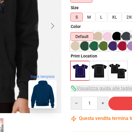
Size
S
M
L
XL
2X
Color
Default
Print Location
blank template
Visualizza guida alle tagli
Quantity
Questa vendita termina 