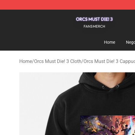
Orcs Must Die! 3 Shop - Official Orcs Must Die! 3 Merc
Home
Nego
Home
/
Orcs Must Die! 3 Cloth
/
Orcs Must Die! 3 Cappu