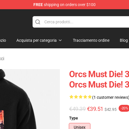
FREE
shipping on orders over $100
handise Store
zio
Acquista per categoria
Tracciamento ordine
Blog
cci
Orcs Must Die! 
Orcs Must Die! 
(1 customer reviews
€49.39
€39.51
-20%
$42.95
Type
Unisex