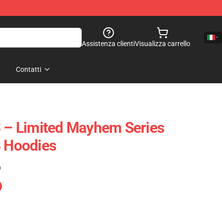
Assistenza clienti
Visualizza carrello
Contatti
3 – Limited Mayhem Series
3 Hoodies
)