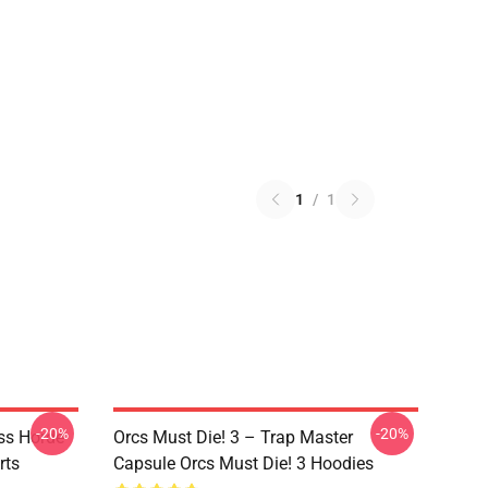
1
/
1
-20%
-20%
ss Horde
Orcs Must Die! 3 – Trap Master
rts
Capsule Orcs Must Die! 3 Hoodies