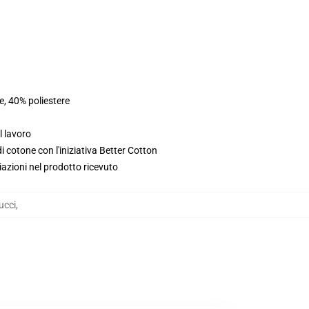
e, 40% poliestere
l lavoro
 cotone con l'iniziativa Better Cotton
iazioni nel prodotto ricevuto
ucci
,