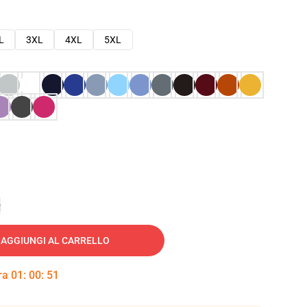
L
3XL
4XL
5XL
e
AGGIUNGI AL CARRELLO
tra
01
:
00
:
50