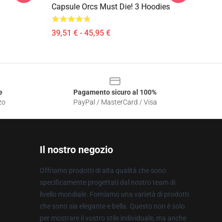
Capsule Orcs Must Die! 3 Hoodies
39,51 € - 45,95 €
e
Pagamento sicuro al 100%
zo
PayPal / MasterCard / Visa
Il nostro negozio
Offriamo prodotti di alta qualità che sono
specificamente progettati dal nostro team di
livello mondiale. Forniamo una varietà di prodotti
che sono sia elegante e bella. Questo non è solo
per mostrare il vostro stile individuale, ma anche