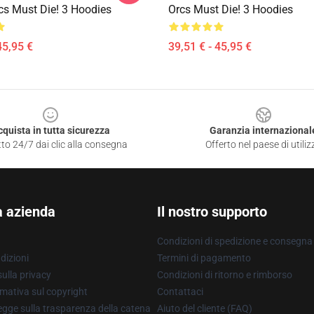
rcs Must Die! 3 Hoodies
Orcs Must Die! 3 Hoodies
45,95 €
39,51 € - 45,95 €
cquista in tutta sicurezza
Garanzia internazional
to 24/7 dai clic alla consegna
Offerto nel paese di utiliz
a azienda
Il nostro supporto
Condizioni di spedizione e consegna
dizioni
Termini di pagamento
ulla privacy
Condizioni di ritorno e rimborso
mativa sul copyright
Contattaci
gge sulla trasparenza della catena
Aiuto del cliente (FAQ)