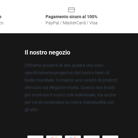
e
Pagamento sicuro al 100%
zo
PayPal / MasterCard / Visa
Il nostro negozio
Offriamo prodotti di alta qualità che sono
specificamente progettati dal nostro team di
livello mondiale. Forniamo una varietà di prodotti
che sono sia elegante e bella. Questo non è solo
per mostrare il vostro stile individuale, ma anche
per voi di condividere la vostra individualità con
gli altri.