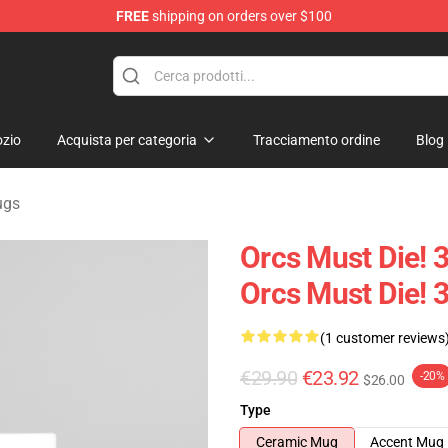
FREE
shipping on orders over $100
handise Store
zio
Acquista per categoria
Tracciamento ordine
Blog
ugs
Orcs Must Die! 3
Orcs Must Die! 
(1 customer reviews
€29.90
€23.92
-20%
$26.00
Type
Ceramic Mug
Accent Mug