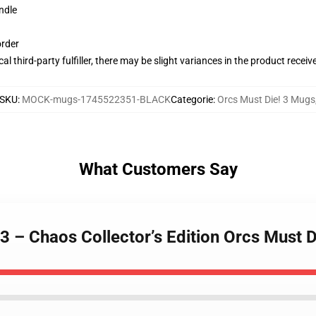
ndle
order
al third-party fulfiller, there may be slight variances in the product receiv
SKU
:
MOCK-mugs-1745522351-BLACK
Categorie
:
Orcs Must Die! 3 Mugs
What Customers Say
 3 – Chaos Collector’s Edition Orcs Must 