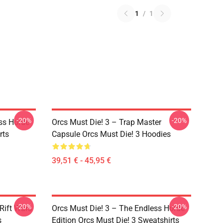
1
/
1
-20%
-20%
ss Horde
Orcs Must Die! 3 – Trap Master
rts
Capsule Orcs Must Die! 3 Hoodies
39,51 € - 45,95 €
-20%
-20%
Rift Wars
Orcs Must Die! 3 – The Endless Horde
s
Edition Orcs Must Die! 3 Sweatshirts