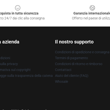
cquista in tutta sicurezza
Garanzia internazional
to 24/7 dai clic alla consegna
Offerto nel paese di utiliz
a azienda
Il nostro supporto
Condizioni di spedizione e consegna
dizioni
Termini di pagamento
ulla privacy
Condizioni di ritorno e rimborso
mativa sul copyright
Contattaci
gge sulla trasparenza della catena
Aiuto del cliente (FAQ)
Whosale