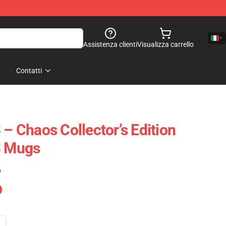
Assistenza clienti
Visualizza carrello
Contatti
 – Chaos Collector’s Edition
3 Mugs
)