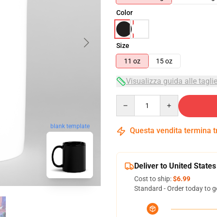
Color
Size
11 oz
15 oz
Visualizza guida alle tagli
Quantity
blank template
Questa vendita termina 
Deliver to United States
Cost to ship:
$6.99
Standard - Order today to g