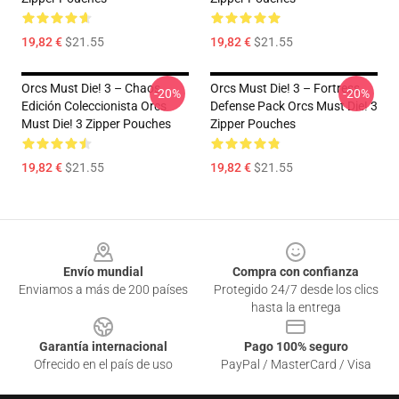
19,82 €
$21.55
19,82 €
$21.55
Orcs Must Die! 3 – Chaos
Orcs Must Die! 3 – Fortress
-20%
-20%
Edición Coleccionista Orcs
Defense Pack Orcs Must Die! 3
Must Die! 3 Zipper Pouches
Zipper Pouches
19,82 €
$21.55
19,82 €
$21.55
Footer
Envío mundial
Compra con confianza
Enviamos a más de 200 países
Protegido 24/7 desde los clics
hasta la entrega
Garantía internacional
Pago 100% seguro
Ofrecido en el país de uso
PayPal / MasterCard / Visa