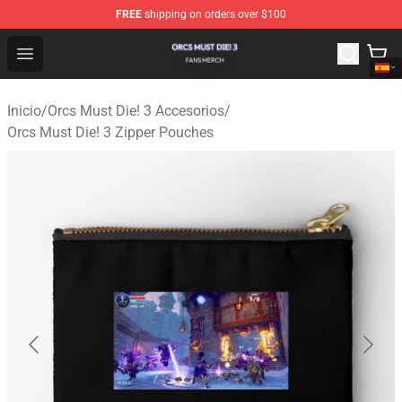
FREE
shipping on orders over $100
Orcs Must Die! 3 Shop - Official Orcs Must Die! 3 Mercha
Open menu
Inicio
/
Orcs Must Die! 3 Accesorios
/
Orcs Must Die! 3 Zipper Pouches