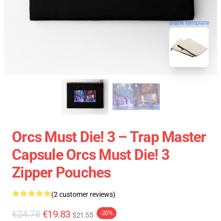
blank template
Orcs Must Die! 3 – Trap Master
Capsule Orcs Must Die! 3
Zipper Pouches
(2 customer reviews)
€24.78
€19.83
-20%
$21.55