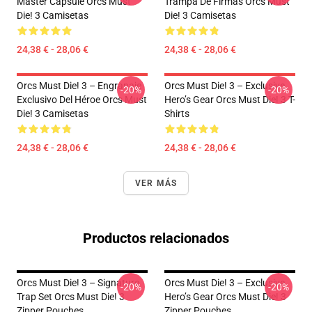
Master Capsule Orcs Must
Trampa De Firmas Orcs Must
Die! 3 Camisetas
Die! 3 Camisetas
24,38 € - 28,06 €
24,38 € - 28,06 €
Orcs Must Die! 3 – Engranaje
Orcs Must Die! 3 – Exclusive
-20%
-20%
Exclusivo Del Héroe Orcs Must
Hero’s Gear Orcs Must Die! 3 T-
Die! 3 Camisetas
Shirts
24,38 € - 28,06 €
24,38 € - 28,06 €
VER MÁS
Productos relacionados
Orcs Must Die! 3 – Signature
Orcs Must Die! 3 – Exclusive
-20%
-20%
Trap Set Orcs Must Die! 3
Hero’s Gear Orcs Must Die! 3
Zipper Pouches
Zipper Pouches