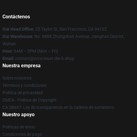
Contáctenos
Our Head Office
: 25 Taylor St, San Francisco, CA 94102
Our Warehouse
: No. 8888 Zhongshan Avenue, Jianghan District,
Wuhan
Hour
: 9AM – 5PM (Mon – Fri)
Email
: contact@orcs-must-die-3.shop
Nuestra empresa
Sobre nosotros
Términos y condiciones
Política de privacidad
DMCA - Política de Copyright
CA SB657: Ley de transparencia en la cadena de suministro
Nuestro apoyo
Políticas de envío
Condiciones de pago