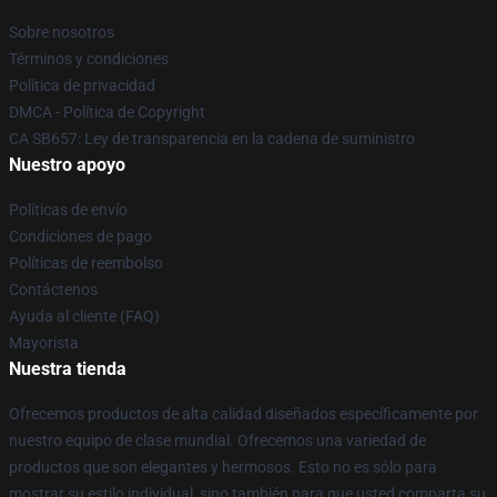
Sobre nosotros
Términos y condiciones
Política de privacidad
DMCA - Política de Copyright
CA SB657: Ley de transparencia en la cadena de suministro
Nuestro apoyo
Políticas de envío
Condiciones de pago
Políticas de reembolso
Contáctenos
Ayuda al cliente (FAQ)
Mayorista
Nuestra tienda
Ofrecemos productos de alta calidad diseñados específicamente por
nuestro equipo de clase mundial. Ofrecemos una variedad de
productos que son elegantes y hermosos. Esto no es sólo para
mostrar su estilo individual, sino también para que usted comparta su