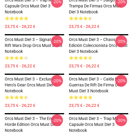
Orcs Must Die! 3 – Trap Master
Orcs Must Die! 3 – Juego De
-20%
-20%
Capsule Orcs Must Die! 3
Trampa De Firmas Orcs Must
Notebook
Die! 3 Notebook
23,75 € - 26,22 €
23,75 € - 26,22 €
Orcs Must Die! 3 – Signature
Orcs Must Die! 3 – Chaos
-20%
-20%
Rift Wars Drop Orcs Must Die! 3
Edición Coleccionista Orcs Must
Notebook
Die! 3 Notebook
23,75 € - 26,22 €
23,75 € - 26,22 €
Orcs Must Die! 3 – Exclusive
Orcs Must Die! 3 – Caída De
-20%
-20%
Hero’s Gear Orcs Must Die! 3
Guerras De Rift De Firma Orcs
Notebook
Must Die! 3 Notebook
23,75 € - 26,22 €
23,75 € - 26,22 €
Orcs Must Die! 3 – The Endless
Orcs Must Die! 3 – Trap Master
-20%
-20%
Horde Edition Orcs Must Die! 3
Capsule Orcs Must Die! 3
Notebook
Notebook