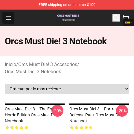
FREE
shipping on orders over $100
Orcs Must Die! 3 Shop - Official Orcs Must Die! 3 Mercha
Open menu
Orcs Must Die! 3 Notebook
Inicio
/
Orcs Must Die! 3 Accesorios
/
Orcs Must Die! 3 Notebook
Orcs Must Die! 3 – The Endless
Orcs Must Die! 3 – Fortress
-20%
-20%
Horde Edition Orcs Must Die! 3
Defense Pack Orcs Must Die! 3
Notebook
Notebook