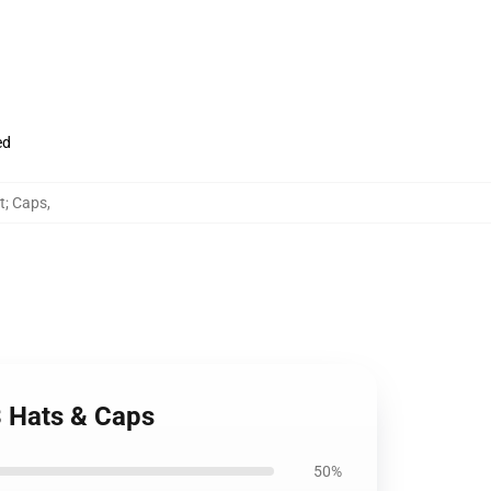
ed
t; Caps
,
3 Hats & Caps
50%