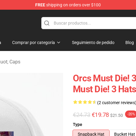
FREE
shipping on orders over $100
handise Store
a
Comprar por categoría
Seguimiento de pedido
Blog
quot; Caps
Orcs Must Die! 
Must Die! 3 Hat
(2 customer reviews
€24.73
€19.78
-20%
$21.50
Type
Snapback Hat
Bucket Hat