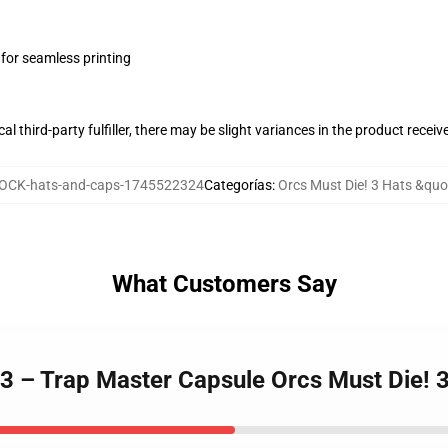
 for seamless printing
al third-party fulfiller, there may be slight variances in the product receiv
OCK-hats-and-caps-1745522324
Categorías
:
Orcs Must Die! 3 Hats &quo
What Customers Say
 3 – Trap Master Capsule Orcs Must Die! 