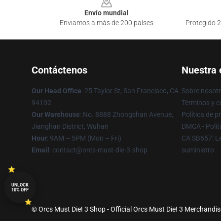
Envío mundial
Enviamos a más de 200 países
Protegido 2
Contáctenos
Nuestra
Our Head Office
: 25 Taylor St, San Francisco, CA
Sobre nosot
94102
Términos y c
Our Warehouse
: No. 8888 Zhongshan Avenue,
Política de p
Jianghan District, Wuhan
DMCA - Polít
Hour
: 9AM – 5PM (Mon – Fri)
CA SB657: Le
Email
: contact@orcs-must-die-3.shop
suministro
UNLOCK
10% OFF
© Orcs Must Die! 3 Shop - Official Orcs Must Die! 3 Merchandis