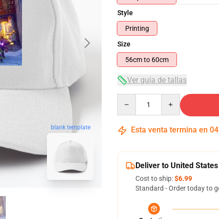
Style
Printing
Size
56cm to 60cm
Ver guía de tallas
Quantity
blank template
Esta venta termina en
04
Deliver to United States
Cost to ship:
$6.99
Standard - Order today to g