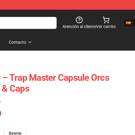
Atención al cliente
Ver carrito
Contacto
3 – Trap Master Capsule Orcs
s & Caps
)
Beanie