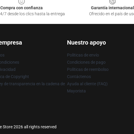
Compra con confianza
Garantía internacional
4/7 desde los clics hasta la entrega
Ofrecido en el país de us
 empresa
Nuestro apoyo
ros
Políticas de envío
ondiciones
Condiciones de pago
rivacidad
Políticas de reembolso
ica de Copyright
Contáctenos
y de transparencia en la cadena de
Ayuda al cliente (FAQ)
Mayorista
e Store 2026 all rights reserved