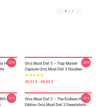
1
/
1
-20%
-20%
ss Horde
Orcs Must Die! 3 – Trap Master
rts
Capsule Orcs Must Die! 3 Hoodies
39,51 € - 45,95 €
-20%
-20%
Rift Wars
Orcs Must Die! 3 – The Endless Horde
s
Edition Orcs Must Die! 3 Sweatshirts