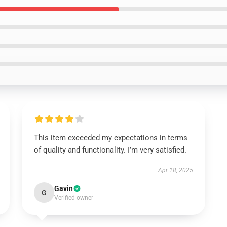
This item exceeded my expectations in terms
of quality and functionality. I’m very satisfied.
Apr 18, 2025
Gavin
G
Verified owner