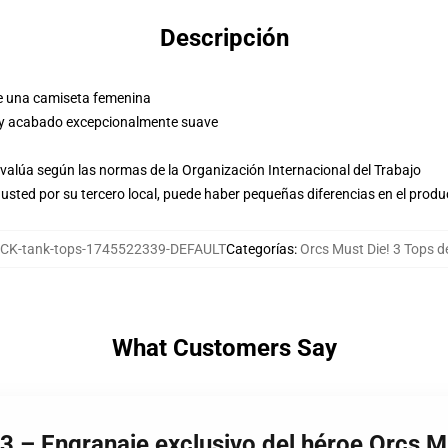
Descripción
e una camiseta femenina
 y acabado excepcionalmente suave
evalúa según las normas de la Organización Internacional del Trabajo
usted por su tercero local, puede haber pequeñas diferencias en el produ
CK-tank-tops-1745522339-DEFAULT
Categorías
:
Orcs Must Die! 3 Tops d
What Customers Say
 3 – Engranaje exclusivo del héroe Orcs M