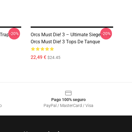
-20%
-20%
 Trap Set
Orcs Must Die! 3 – Ultimate Siege Drop
Orcs Must Die! 3 Tops De Tanque
22,49 €
$24.45
Pago 100% seguro
o
PayPal / MasterCard / Visa