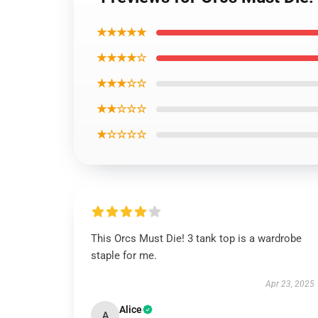
★★★★★
★★★★☆
★★★☆☆
★★☆☆☆
★☆☆☆☆
This Orcs Must Die! 3 tank top is a wardrobe
staple for me.
Apr 23, 2025
Alice
A