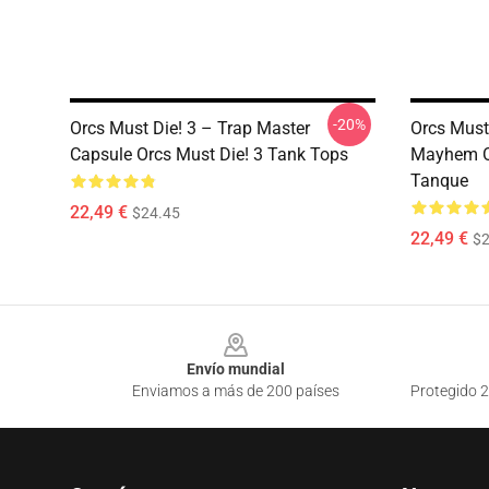
-20%
Orcs Must Die! 3 – Trap Master
Orcs Must
Capsule Orcs Must Die! 3 Tank Tops
Mayhem Or
Tanque
22,49 €
$24.45
22,49 €
$2
Footer
Envío mundial
Enviamos a más de 200 países
Protegido 2