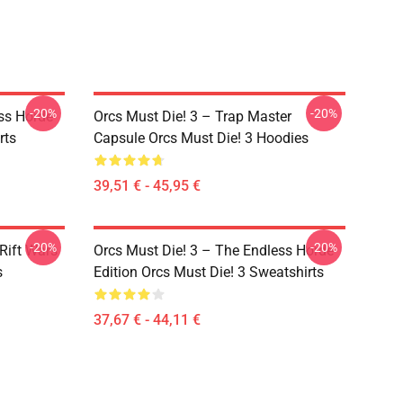
-20%
-20%
ss Horde
Orcs Must Die! 3 – Trap Master
rts
Capsule Orcs Must Die! 3 Hoodies
39,51 € - 45,95 €
-20%
-20%
Rift Wars
Orcs Must Die! 3 – The Endless Horde
s
Edition Orcs Must Die! 3 Sweatshirts
37,67 € - 44,11 €