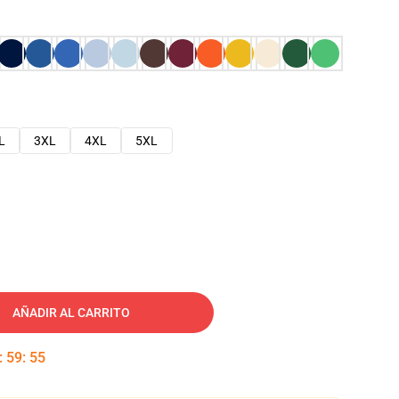
L
3XL
4XL
5XL
AÑADIR AL CARRITO
:
59
:
54