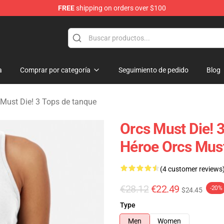
FREE
shipping on orders over $100
handise Store
a
Comprar por categoría
Seguimiento de pedido
Blog
 Must Die! 3 Tops de tanque
Orcs Must Die! 3
Héroe Orcs Must
(4 customer reviews
€28.12
€22.49
-20%
$24.45
Type
Men
Women