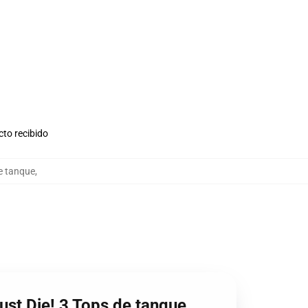
cto recibido
e tanque
,
ust Die! 3 Tops de tanque