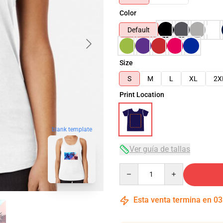
Color
Default
Size
S
M
L
XL
2X
Print Location
blank template
Ver guía de tallas
Quantity
Esta venta termina en
03