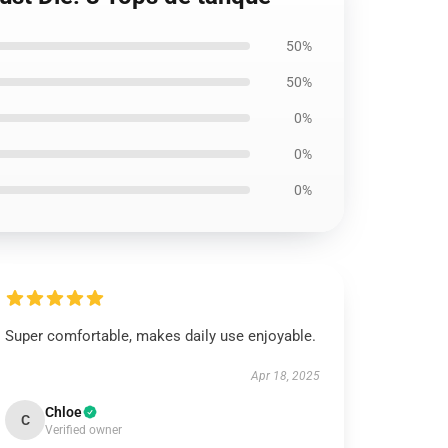
50%
50%
0%
0%
0%
Super comfortable, makes daily use enjoyable.
Apr 18, 2025
Chloe
C
Verified owner