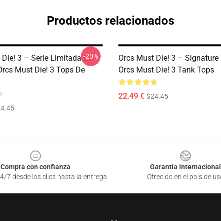
Productos relacionados
-20%
 Die! 3 – Serie Limitada De
Orcs Must Die! 3 – Signature
cs Must Die! 3 Tops De
Orcs Must Die! 3 Tank Tops
22,49 €
$24.45
4.45
Compra con confianza
Garantía internacional
4/7 desde los clics hasta la entrega
Ofrecido en el país de us