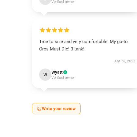
Verified owner
True to size and very comfortable. My go-to
Orcs Must Die! 3 tank!
Apr 18, 2025
Wyatt
W
Verified owner
Write your review