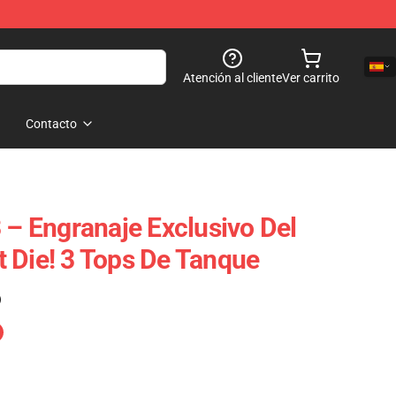
Atención al cliente
Ver carrito
Contacto
 – Engranaje Exclusivo Del
 Die! 3 Tops De Tanque
)