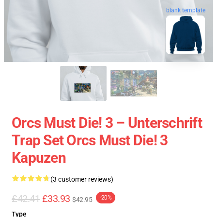
blank template
Orcs Must Die! 3 – Unterschrift
Trap Set Orcs Must Die! 3
Kapuzen
(3 customer reviews)
£42.41
£33.93
-20%
$42.95
Type