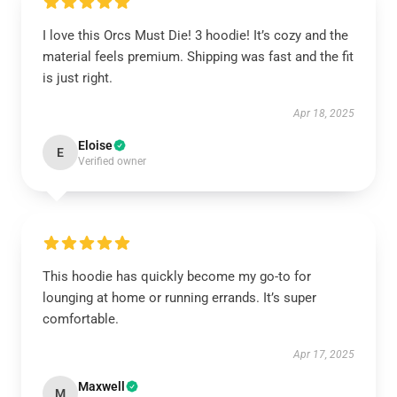
I love this Orcs Must Die! 3 hoodie! It’s cozy and the
material feels premium. Shipping was fast and the fit
is just right.
Apr 18, 2025
Eloise
E
Verified owner
This hoodie has quickly become my go-to for
lounging at home or running errands. It’s super
comfortable.
Apr 17, 2025
Maxwell
M