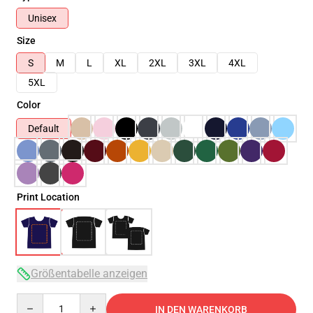
Unisex
Size
S
M
L
XL
2XL
3XL
4XL
5XL
Color
Default
Print Location
Größentabelle anzeigen
Quantity
IN DEN WARENKORB