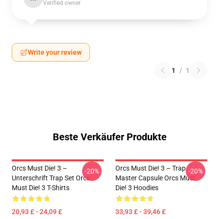
Verified owner
Write your review
1
/
1
Beste Verkäufer Produkte
Orcs Must Die! 3 –
Orcs Must Die! 3 – Trap
-20%
-20%
Unterschrift Trap Set Orcs
Master Capsule Orcs Must
Must Die! 3 T-Shirts
Die! 3 Hoodies
20,93 £ - 24,09 £
33,93 £ - 39,46 £