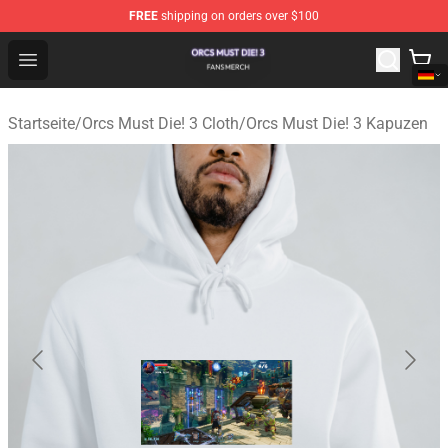
FREE
shipping on orders over $100
Orcs Must Die! 3 Shop - Official Orcs Must Die! 3 Mercha
Open menu
Startseite
/
Orcs Must Die! 3 Cloth
/
Orcs Must Die! 3 Kapuzen