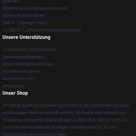
Über uns
Allgemeine Geschäftsbedingungen
Datenschutzrichtlinien
DMCA - Copyright Policy
CA SB657: Lieferkettentransparenzgesetz
Unsere Unterstützung
Versand und Lieferrichtlinien
Zahlungsbedingungen
Return & Refund Richtlinien
Kontaktieren Sie uns
Kundenhilfe (FAQ)
Werdegang
Unser Shop
Wir bieten qualitativ hochwertige Produkte, die speziell von unserem
erstklassigen Team entwickelt werden. Wir bieten eine Vielzahl von
Produkten, die sowohl stilvoll als auch schön sind. Dies ist nicht nur,
um Ihren individuellen Stil zu zeigen, sondern auch für Sie, Ihre
Individualität mit anderen zu teilen.