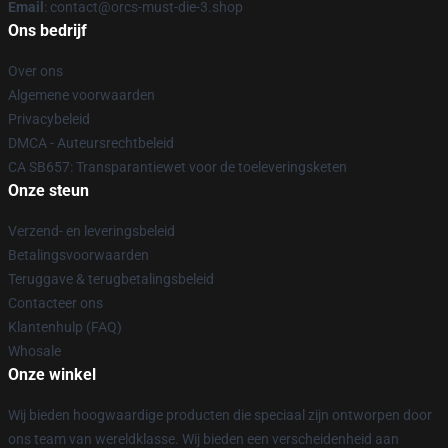
Email
: contact@orcs-must-die-3.shop
Ons bedrijf
Over ons
Algemene voorwaarden
Privacybeleid
DMCA - Auteursrechtbeleid
CA SB657: Transparantiewet voor de toeleveringsketen
Onze steun
Verzend- en leveringsbeleid
Betalingsvoorwaarden
Teruggave & terugbetalingsbeleid
Contacteer ons
Klantenhulp (FAQ)
Whosale
Onze winkel
Wij bieden hoogwaardige producten die speciaal zijn ontworpen door
ons team van wereldklasse. Wij bieden een verscheidenheid aan