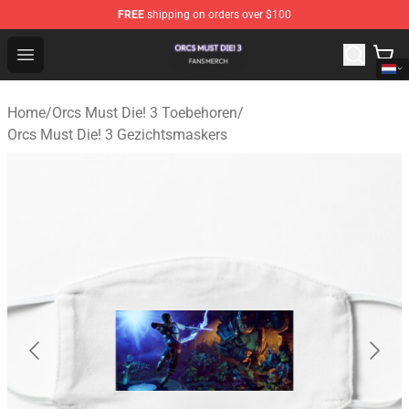
FREE
shipping on orders over $100
Orcs Must Die! 3 Shop - Official Orcs Must Die! 3 Mercha
Open menu
Home
/
Orcs Must Die! 3 Toebehoren
/
Orcs Must Die! 3 Gezichtsmaskers