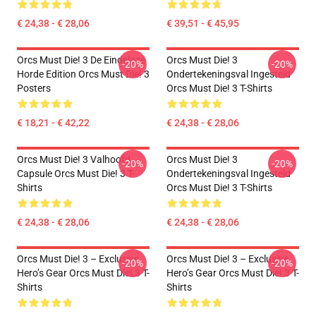
€ 24,38 - € 28,06
€ 39,51 - € 45,95
Orcs Must Die! 3 De Eindeloze
Orcs Must Die! 3
-20%
-20%
Horde Edition Orcs Must Die! 3
Ondertekeningsval Ingesteld
Posters
Orcs Must Die! 3 T-Shirts
€ 18,21 - € 42,22
€ 24,38 - € 28,06
Orcs Must Die! 3 Valhoofd
Orcs Must Die! 3
-20%
-20%
Capsule Orcs Must Die! 3 T-
Ondertekeningsval Ingesteld
Shirts
Orcs Must Die! 3 T-Shirts
€ 24,38 - € 28,06
€ 24,38 - € 28,06
Orcs Must Die! 3 – Exclusive
Orcs Must Die! 3 – Exclusive
-20%
-20%
Hero’s Gear Orcs Must Die! 3 T-
Hero’s Gear Orcs Must Die! 3 T-
Shirts
Shirts