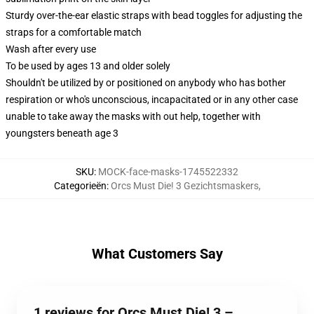
Sturdy over-the-ear elastic straps with bead toggles for adjusting the
straps for a comfortable match
Wash after every use
To be used by ages 13 and older solely
Shouldn't be utilized by or positioned on anybody who has bother
respiration or who's unconscious, incapacitated or in any other case
unable to take away the masks with out help, together with
youngsters beneath age 3
SKU
:
MOCK-face-masks-1745522332
Categorieën
:
Orcs Must Die! 3 Gezichtsmaskers
,
What Customers Say
1 reviews for Orcs Must Die! 3 –