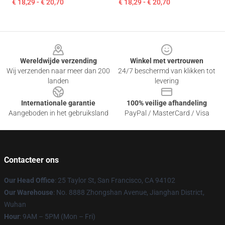
€ 18,29 - € 20,70
€ 18,29 - € 20,70
Footer
Wereldwijde verzending
Winkel met vertrouwen
Wij verzenden naar meer dan 200
24/7 beschermd van klikken tot
landen
levering
Internationale garantie
100% veilige afhandeling
Aangeboden in het gebruiksland
PayPal / MasterCard / Visa
Contacteer ons
Our Head Office
: 25 Taylor St, San Francisco, CA 94102
Our Warehouse
: No. 8888 Zhongshan Avenue, Jianghan District,
Wuhan
Hour
: 9AM – 5PM (Mon – Fri)