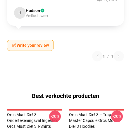
Apr 19, 2025
Hudson
H
Verified owner
Write your review
1
/
1
Best verkochte producten
Orcs Must Die! 3
Orcs Must Die! 3 – Trap
-20%
-20%
Ondertekeningsval Ingesteld
Master Capsule Orcs Must
Orcs Must Die! 3 T-Shirts
Die! 3 Hoodies