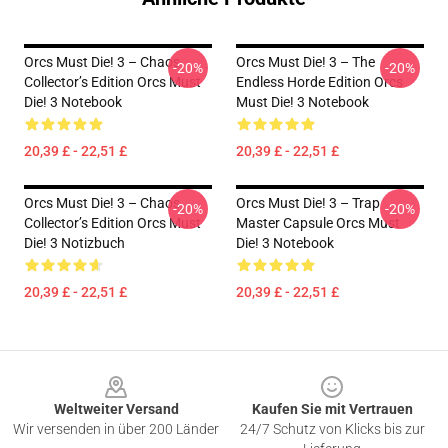
Orcs Must Die! 3 – Chaos
Orcs Must Die! 3 – The
-20%
-20%
Collector’s Edition Orcs Must
Endless Horde Edition Orcs
Die! 3 Notebook
Must Die! 3 Notebook
20,39 £ - 22,51 £
20,39 £ - 22,51 £
Orcs Must Die! 3 – Chaos
Orcs Must Die! 3 – Trap
-20%
-20%
Collector’s Edition Orcs Must
Master Capsule Orcs Must
Die! 3 Notizbuch
Die! 3 Notebook
20,39 £ - 22,51 £
20,39 £ - 22,51 £
Footer
Weltweiter Versand
Kaufen Sie mit Vertrauen
Wir versenden in über 200 Länder
24/7 Schutz von Klicks bis zur