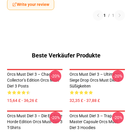
Write your review
1
/
1
Beste Verkäufer Produkte
Orcs Must Die! 3 – Chaos
Orcs Must Die! 3 – Ultimate
-20%
-20%
Collector’s Edition Orcs Must
Siege Drop Orcs Must Die! 3
Die! 3 Posts
Süßigkeiten
15,64 £ - 36,26 £
32,35 £ - 37,88 £
Orcs Must Die! 3 – Die Endlose
Orcs Must Die! 3 – Trap
-20%
-20%
Horde Edition Orcs Must Die! 3
Master Capsule Orcs Must
T-Shirts
Die! 3 Hoodies