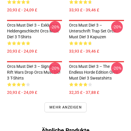
20,93 £ - 24,09 £
33,93 £ - 39,46 £
Orcs Must Die! 3 – Exklusive
Orcs Must Die! 3 –
-20%
-20%
Heldengeschlecht Orcs Must
Unterschrift Trap Set Orcs
Die! 3 T-Shirts
Must Die! 3 Kapuzen
20,93 £ - 24,09 £
33,93 £ - 39,46 £
Orcs Must Die! 3 – Signature
Orcs Must Die! 3 – The
-20%
-20%
Rift Wars Drop Orcs Must Die!
Endless Horde Edition Orcs
3 T-Shirts
Must Die! 3 Sweatshirts
20,93 £ - 24,09 £
32,35 £ - 37,88 £
MEHR ANZEIGEN
Ähnliche Produkte