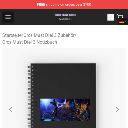
FREE
shipping on orders over $100
Orcs Must Die! 3 Shop - Official Orcs Must Die! 3 Mercha
Open menu
Startseite
/
Orcs Must Die! 3 Zubehör
/
Orcs Must Die! 3 Notizbuch