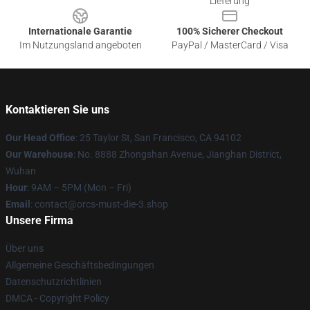
Lieferung
Internationale Garantie
100% Sicherer Checkout
Im Nutzungsland angeboten
PayPal / MasterCard / Visa
Kontaktieren Sie uns
Our Head Office
: 25 Taylor St, San Francisco, CA 94102
Our Warehouse
: No. 8888 Zhongshan Avenue, Jianghan District,
Wuhan
Hour
: 9AM – 5PM (Mon – Fri)
Email
: contact@orcs-must-die-3.shop
Unsere Firma
Über uns
Allgemeine Geschäftsbedingungen
Datenschutzrichtlinien
DMCA - Copyright Policy