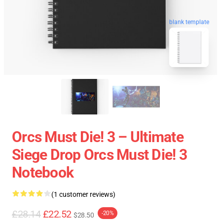
blank template
Orcs Must Die! 3 – Ultimate
Siege Drop Orcs Must Die! 3
Notebook
(1 customer reviews)
£28.14
£22.52
-20%
$28.50