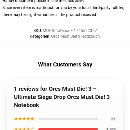
Handy document pocket inside the back cover
Since every item is made just for you by your local third-party fulfiller,
there may be slight variances in the product received
SKU
:
MOCK-notebook-1745522327
Kategorien
:
Orcs Must Die! 3 Notizbuch
,
What Customers Say
1 reviews for Orcs Must Die! 3 –
Ultimate Siege Drop Orcs Must Die! 3
Notebook
★★★★★
0%
★★★★☆
100%