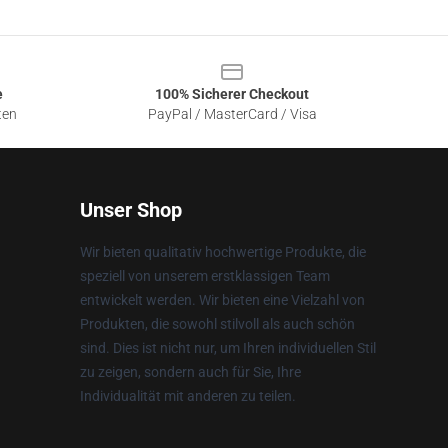
e
100% Sicherer Checkout
ten
PayPal / MasterCard / Visa
Unser Shop
Wir bieten qualitativ hochwertige Produkte, die
speziell von unserem erstklassigen Team
entwickelt werden. Wir bieten eine Vielzahl von
Produkten, die sowohl stilvoll als auch schön
sind. Dies ist nicht nur, um Ihren individuellen Stil
zu zeigen, sondern auch für Sie, Ihre
Individualität mit anderen zu teilen.