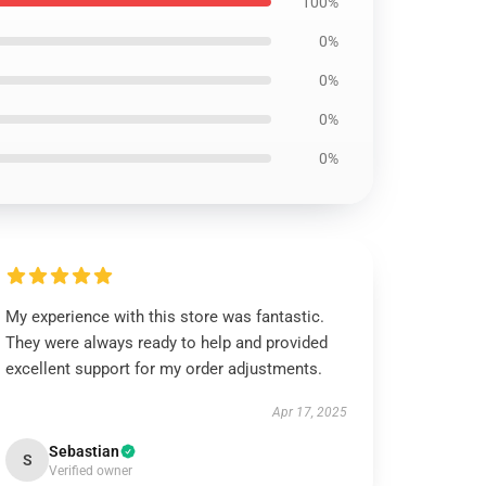
100%
0%
0%
0%
0%
My experience with this store was fantastic.
They were always ready to help and provided
excellent support for my order adjustments.
Apr 17, 2025
Sebastian
S
Verified owner