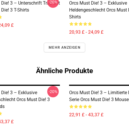
-20%
Die! 3 – Unterschrift Trap Set
Orcs Must Die! 3 – Exklusive
Die! 3 T-Shirts
Heldengeschlecht Orcs Must D
Shirts
24,09 £
20,93 £ - 24,09 £
MEHR ANZEIGEN
Ähnliche Produkte
-20%
Die! 3 – Exklusive
Orcs Must Die! 3 – Limitiert
chlecht Orcs Must Die! 3
Serie Orcs Must Die! 3 Mous
ds
22,91 £ - 43,37 £
43,37 £