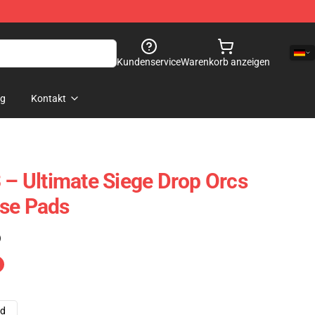
Kundenservice
Warenkorb anzeigen
og
Kontakt
3 – Ultimate Siege Drop Orcs
use Pads
)
ad