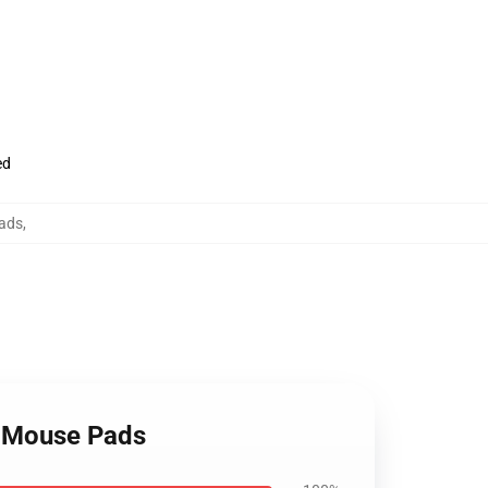
ed
Pads
,
3 Mouse Pads