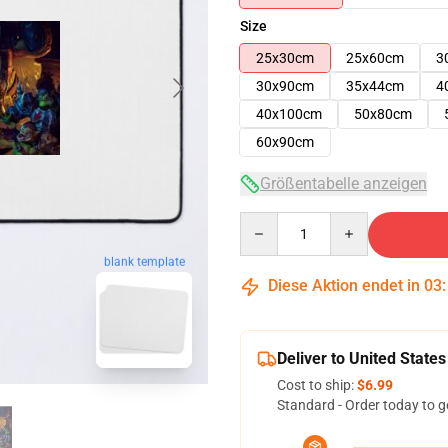
Size
25x30cm
25x60cm
3
30x90cm
35x44cm
4
40x100cm
50x80cm
60x90cm
Größentabelle anzeigen
Quantity
blank template
Diese Aktion endet in
03
Deliver to United States
Cost to ship:
$6.99
Standard - Order today to g