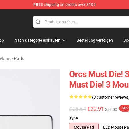
FREE
shipping on orders over $100
handise Store
op
Nach Kategorie einkaufen
Bestellung verfolgen
Bl
 Mouse Pads
Orcs Must Die! 
Must Die! 3 Mo
(3 customer reviews
£28.64
£22.91
-20%
$29.00
Type
Mouse Pad
LED Mouse P