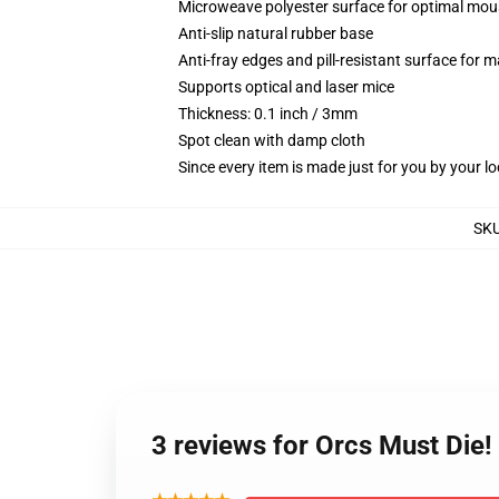
Microweave polyester surface for optimal mou
Anti-slip natural rubber base
Anti-fray edges and pill-resistant surface for 
Supports optical and laser mice
Thickness: 0.1 inch / 3mm
Spot clean with damp cloth
Since every item is made just for you by your loc
SK
3 reviews for Orcs Must Die