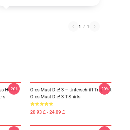
1
/
1
-20%
-20%
ss Horde
Orcs Must Die! 3 – Unterschrift Trap Set
ers
Orcs Must Die! 3 T-Shirts
20,93 £ - 24,09 £