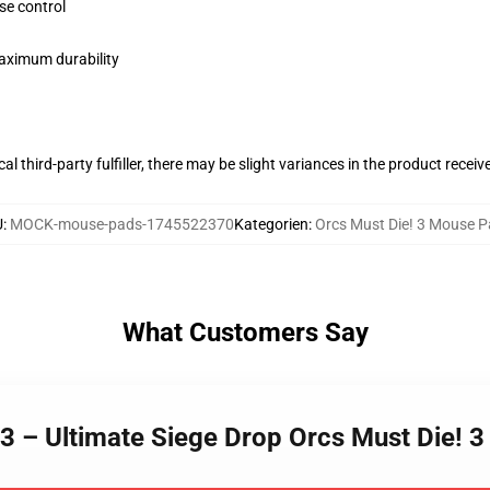
se control
maximum durability
al third-party fulfiller, there may be slight variances in the product receiv
U
:
MOCK-mouse-pads-1745522370
Kategorien
:
Orcs Must Die! 3 Mouse 
What Customers Say
! 3 – Ultimate Siege Drop Orcs Must Die! 