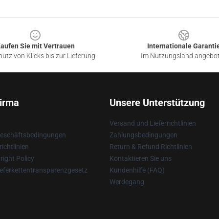
aufen Sie mit Vertrauen
Internationale Garanti
utz von Klicks bis zur Lieferung
Im Nutzungsland angebo
irma
Unsere Unterstützung
Versand und Lieferrichtlinien
Geschäftsbedingungen
Zahlungsbedingungen
ichtlinien
Return & Refund Richtlinien
ight Policy
Kontaktieren Sie uns
eferkettentransparenzgesetz
Kundenhilfe (FAQ)
Werdegang