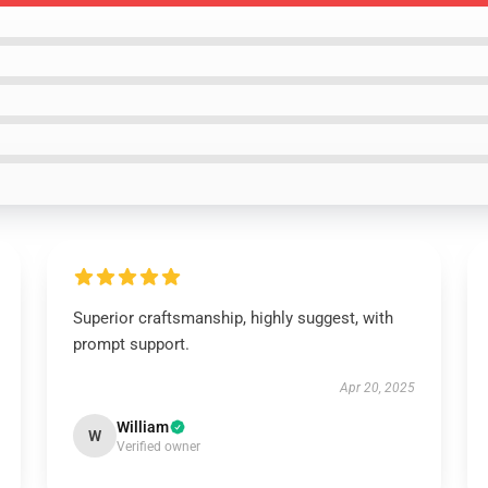
Superior craftsmanship, highly suggest, with
prompt support.
Apr 20, 2025
William
W
Verified owner