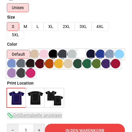
Unisex
Size
S
M
L
XL
2XL
3XL
4XL
5XL
Color
Default
Print Location
Größentabelle anzeigen
Quantity
IN DEN WARENKORB