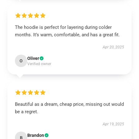
The hoodie is perfect for layering during colder
months. It’s warm, comfortable, and has a great fit.
Apr 20, 2025
Oliver
O
Verified owner
Beautiful as a dream, cheap price, missing out would
be a regret.
Apr 19, 2025
Brandon
B