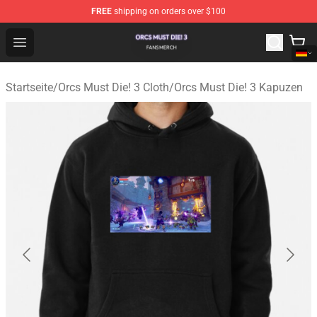
FREE
shipping on orders over $100
Orcs Must Die! 3 Shop - Official Orcs Must Die! 3 Mercha
Open menu
Startseite
/
Orcs Must Die! 3 Cloth
/
Orcs Must Die! 3 Kapuzen