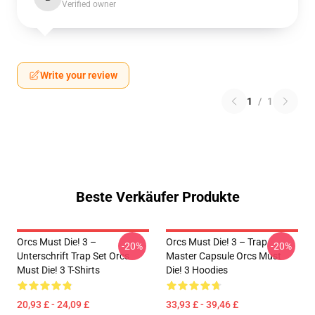
Verified owner
Write your review
1
/
1
Beste Verkäufer Produkte
Orcs Must Die! 3 –
Orcs Must Die! 3 – Trap
-20%
-20%
Unterschrift Trap Set Orcs
Master Capsule Orcs Must
Must Die! 3 T-Shirts
Die! 3 Hoodies
20,93 £ - 24,09 £
33,93 £ - 39,46 £