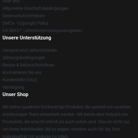
Über uns
Allgemeine Geschäftsbedingungen
Datenschutzrichtlinien
DMCA - Copyright Policy
CA SB657: Lieferkettentransparenzgesetz
Unsere Unterstützung
Versand und Lieferrichtlinien
Zahlungsbedingungen
Return & Refund Richtlinien
Kontaktieren Sie uns
Kundenhilfe (FAQ)
Werdegang
Unser Shop
Wir bieten qualitativ hochwertige Produkte, die speziell von unserem
erstklassigen Team entwickelt werden. Wir bieten eine Vielzahl von
Produkten, die sowohl stilvoll als auch schön sind. Dies ist nicht nur,
um Ihren individuellen Stil zu zeigen, sondern auch für Sie, Ihre
Individualität mit anderen zu teilen.