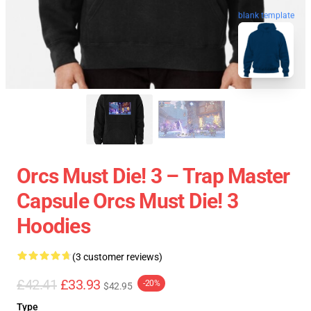
blank template
Orcs Must Die! 3 – Trap Master
Capsule Orcs Must Die! 3
Hoodies
(3 customer reviews)
£42.41
£33.93
-20%
$42.95
Type